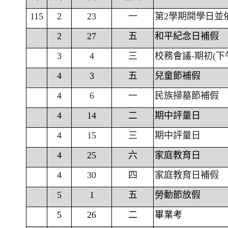
115
2
23
一
第2學期開學日並
2
27
五
和平紀念日補假
3
4
三
校務會議-期初(下
4
3
五
兒童節補假
4
6
一
民族掃墓節補假
4
14
二
期中評量日
4
15
三
期中評量日
4
25
六
家庭教育日
4
30
四
家庭教育日補假
5
1
五
勞動節放假
5
26
二
畢業考