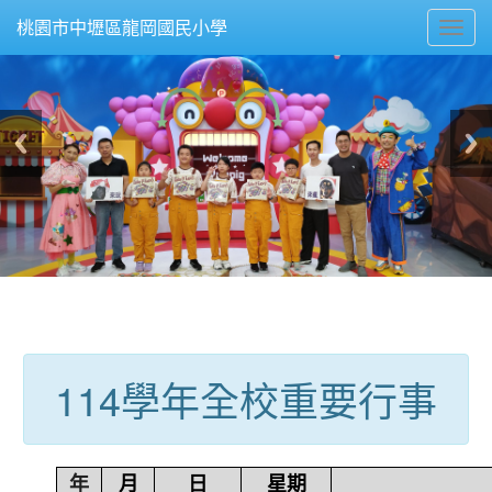
Toggl
桃園市中壢區龍岡國民小學
navig
:::
114學年全校重要行事
年
月
日
星期