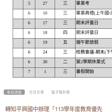
5
27
三
畢業考
6
10
三
畢業典禮(上午國
6
17
三
期末評量日
6
18
四
期末評量日
6
19
五
端午節放假
6
24
三
校務會議-期末(下
6
30
二
第2學期休業式
7
1
三
暑假開始
本站消息
分月文章
電子報列表
轉知平興國中辦理「113學年度教育優先