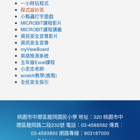
一小時玩程式
程式設計班
小瓢蟲打字遊戲
link
MICROBIT課程
影片
to
link
MICROBIT課程講義
https://www.youtube.com/channel/UC8LghzcV5-
to
資訊安全宣導影片
ZBGmXwlbUndNA/videos?
https://www.youtube.com/channel/UC8LghzcV5-
資訊安全宣導
view=0&sort=dd&shelf_id=0
ZBGmXwlbUndNA/videos?
myViewBoard
view=0&sort=dd&shelf_id=0
英語檢測系統
五年級Excel課程
小忠忠老師
scratch教學(進階)
全民安全指引
桃園市中壢區龍岡國民小學 地址：320 桃園市中
壢區龍岡路二段232號 電話：03-4588582 傳真：
03-4593893 網路專線：903187000