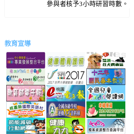
參與者核予3小時研習時數。
教育宣導
link
link
link
link
to
to
to
to
http://teachernet.moe.edu.tw/MAIN/index.aspx
https://airtw.epa.gov.tw/
http://passport.fitness.org
http
link
link
link
to
to
to
http://www.perdc.ntnu.edu.tw/anti-
http://www.taipei2017.co
http
link
link
link
flu/catalog.php?
to
to
to
MainCatalogID=2
http://epaper.edu.tw/
http://163.30.192.132/
http
link
link
link
sch
to
to
to
http://ev.tyc.edu.tw/
https://athletic.ccu.edu.
http
link
link
link
scho
to
to
to