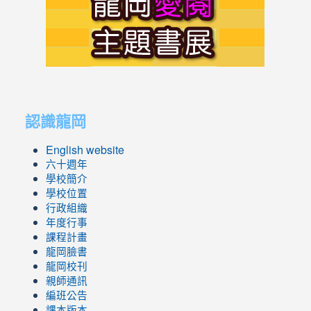
to
https://s
link
link
to
to
認識龍岡
https://sites.google.com/lges.t
https://sites.google.com/lges.t
English website
六十週年
學校簡介
學校位置
行政組織
年度行事
課程計畫
龍岡臉書
龍岡校刊
親師通訊
編班公告
課本版本