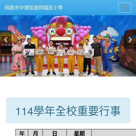
Toggl
桃園市中壢區龍岡國民小學
navig
:::
114學年全校重要行事
年
月
日
星期