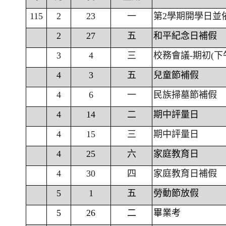
115
2
23
一
第2學期開學日並
2
27
五
和平紀念日補假
3
4
三
校務會議-期初(下
4
3
五
兒童節補假
4
6
一
民族掃墓節補假
4
14
二
期中評量日
4
15
三
期中評量日
4
25
六
家庭教育日
4
30
四
家庭教育日補假
5
1
五
勞動節放假
5
26
二
畢業考