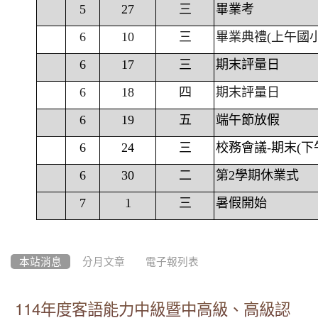
5
27
三
畢業考
6
10
三
畢業典禮(上午國
6
17
三
期末評量日
6
18
四
期末評量日
6
19
五
端午節放假
6
24
三
校務會議-期末(下
6
30
二
第2學期休業式
7
1
三
暑假開始
本站消息
分月文章
電子報列表
114年度客語能力中級暨中高級、高級認