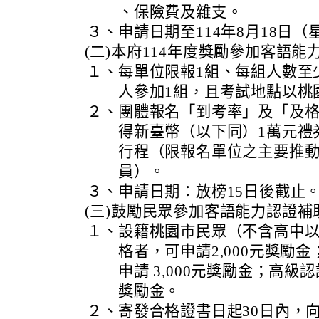
、保險費及雜支。
３、
申請日期至114年8月18日
(二)
本府114年度獎勵參加客語能
１、
每單位限報1組、每組人數至
人參加1組，且考試地點以桃
２、
團體報名「到考率」及「及
得新臺幣（以下同）1萬元禮
行程（限報名單位之主要推動
員）。
３、
申請日期：放榜15日後截止
(三)
鼓勵民眾參加客語能力認證補
１、
設籍桃園市民眾（不含高中
格者，可申請2,000元獎勵
申請 3,000元獎勵金；高級認
獎勵金。
２、
寄發合格證書日起30日內，