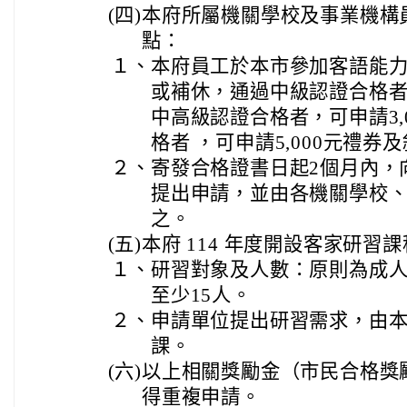
(四)
本府所屬機關學校及事業機構
點：
１、
本府員工於本市參加客語能
或補休，通過中級認證合格者，
中高級認證合格者，可申請3,
格者 ，可申請5,000元禮券
２、
寄發合格證書日起2個月內，
提出申請，並由各機關學校
之。
(五)
本府 114 年度開設客家研習
１、
研習對象及人數：原則為成
至少15人。
２、
申請單位提出研習需求，由
課。
(六)
以上相關獎勵金（市民合格獎
得重複申請。