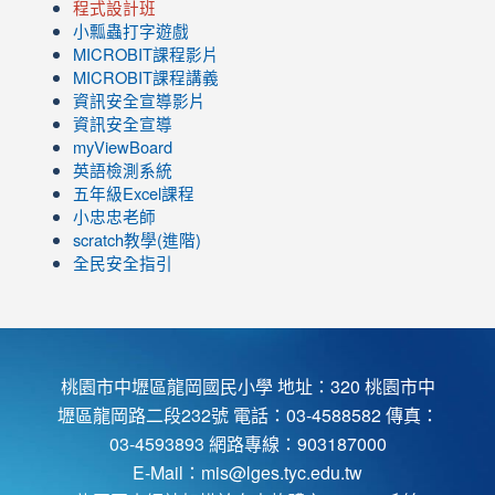
程式設計班
小瓢蟲打字遊戲
link
MICROBIT課程
影片
to
link
MICROBIT課程講義
https://www.youtube.com/channel/UC8LghzcV5-
to
資訊安全宣導影片
ZBGmXwlbUndNA/videos?
https://www.youtube.com/channel/UC8LghzcV5-
資訊安全宣導
view=0&sort=dd&shelf_id=0
ZBGmXwlbUndNA/videos?
myViewBoard
view=0&sort=dd&shelf_id=0
英語檢測系統
五年級Excel課程
小忠忠老師
scratch教學(進階)
全民安全指引
桃園市中壢區龍岡國民小學 地址：320 桃園市中
壢區龍岡路二段232號 電話：03-4588582 傳真：
03-4593893 網路專線：903187000
E-Mail：
mis@lges.tyc.edu.tw