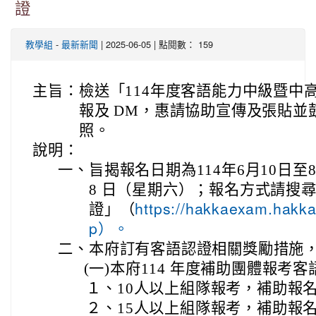
證
-
| 2025-06-05 | 點閱數： 159
教學組
最新新聞
主旨：
檢送「114年度客語能力中級暨中
報及 DM，惠請協助宣傳及張貼並
照。
說明：
一、
旨揭報名日期為114年6月10日至
8 日（星期六）；報名方式請搜尋
證」（
https://hakkaexam.hakka
p）。
二、
本府訂有客語認證相關獎勵措施
(一)
本府114 年度補助團體報考
１、
10人以上組隊報考，補助報
２、
15人以上組隊報考，補助報