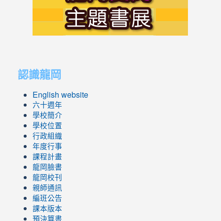
https://s
link
link
to
to
認識龍岡
https://sites.google.com/lges.t
https://sites.google.com/lges.t
English website
六十週年
學校簡介
學校位置
行政組織
年度行事
課程計畫
龍岡臉書
龍岡校刊
親師通訊
編班公告
課本版本
預決算書