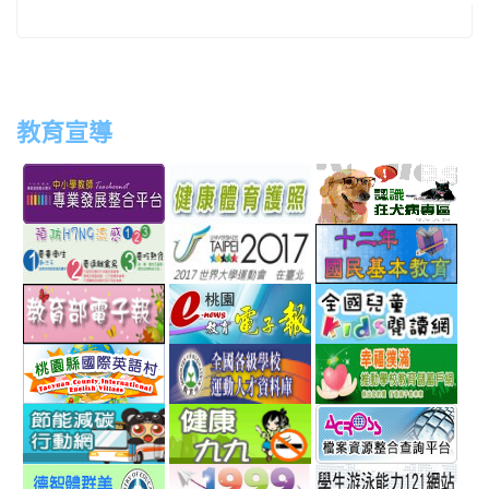
教育宣導
link
link
link
link
to
to
to
to
http://teachernet.moe.edu.tw/MAIN/index.aspx
https://airtw.epa.gov.tw/
http://passport.fitness.org
http
link
link
link
to
to
to
http://www.perdc.ntnu.edu.tw/anti-
http://www.taipei2017.co
http
link
link
link
flu/catalog.php?
to
to
to
MainCatalogID=2
http://epaper.edu.tw/
http://163.30.192.132/
http
link
link
link
sch
to
to
to
http://ev.tyc.edu.tw/
https://athletic.ccu.edu.
http
link
link
link
scho
to
to
to
http://ecolife.epa.gov.tw/cooler/default.aspx
http://health99.doh.gov.t
http
link
link
link