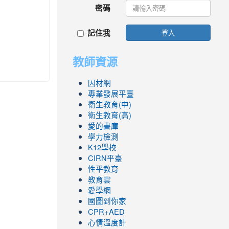
密碼
記住我
登入
教師資源
因材網
專業發展平臺
衛生教育(中)
衛生教育(高)
愛的書庫
學力檢測
K12學校
CIRN平臺
性平教育
教育雲
愛學網
國圖到你家
CPR+AED
心情溫度計