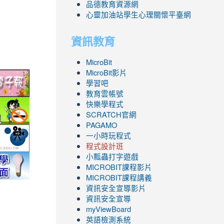
品德教育資源網
心靈加油站學生心理關懷平臺網
資訊教育
MicroBit
MicroBit影片
link
學習吧
to
教育雲帳號
ic.edu.tw/
http://epaper.edu.tw/
link
快樂學程式
SCRATCH官網
to
PAGAMO
.php
ool/school_index.aspx?
fe.epa.gov.tw/cooler/default.aspx
http://health99.doh.gov.tw/box2/smokefreelife/Default.aspx
link
一小時玩程式
to
程式設計班
nlife/green-
yc.edu.tw/
http://mod.tyc.edu.tw/
小瓢蟲打字遊戲
link
link
link
link
link
link
MICROBIT課程
影片
to
to
to
to
to
to
link
MICROBIT課程講義
.icrt.com.tw/app/news-
https://exam.tcte.edu.tw/tbt_html/
https://reurl.cc/GmMWYG
https://reurl.cc/pgQORQ
https://airtw.epa.gov.tw/
https://168.motc.gov.tw/theme/safemonth/
https://www.youtube.com/channel/UC8Lgh
to
資訊安全宣導影片
ZBGmXwlbUndNA/videos?
https://www.youtube.com/channel/UC8Lgh
資訊安全宣導
view=0&sort=dd&shelf_id=0
ZBGmXwlbUndNA/videos?
myViewBoard
view=0&sort=dd&shelf_id=0
英語檢測系統