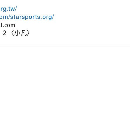
rg.tw/
om/starsports.org/
l.com
１２〈小凡〉