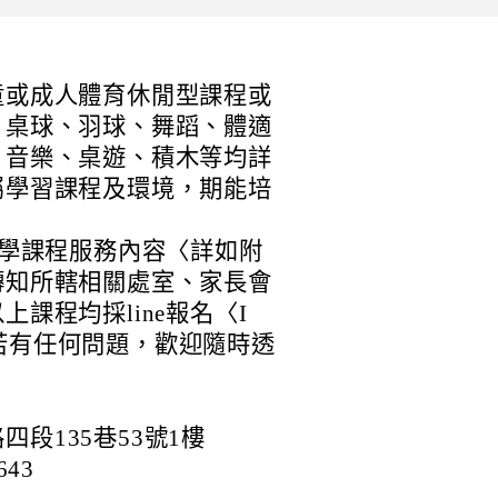
童或成人體育休閒型課程或
、桌球、羽球、舞蹈、體適
、音樂、桌遊、積木等均詳
屬學習課程及環境，期能培
。
教學課程服務內容〈詳如附
轉知所轄相關處室、家長會
課程均採line報名〈I
凡〉若有任何問題，歡迎隨時透
段135巷53號1樓
643