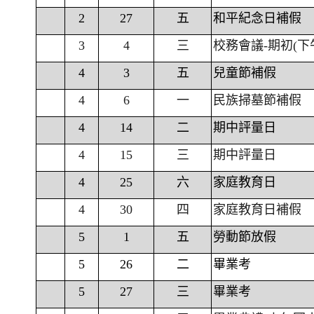
2
27
五
和平紀念日補假
3
4
三
校務會議-期初(下
4
3
五
兒童節補假
4
6
一
民族掃墓節補假
4
14
二
期中評量日
4
15
三
期中評量日
4
25
六
家庭教育日
4
30
四
家庭教育日補假
5
1
五
勞動節放假
5
26
二
畢業考
5
27
三
畢業考