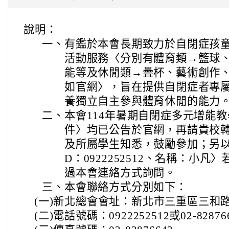
說明：
一、
有鑑於本會長期致力於自閉症孩
活動服務〈分別有體育類→籃球
能等及休閒類→疊杯、藝術創作
如官網〉，旨在提供自閉症者專
養獨立自主參與體育休閒的能力
二、
本會114年暑期自閉症多元增能
件〉均已公告於官網，再請貴校
及所屬學生知悉，鼓勵參加；另以上
D：0922252512、名稱：小
過本會連絡方式詢問。
三、
本會聯絡方式分別如下：
(一)新北總會會址：新北市三重區三和路四
(二)電話號碼：0922252512或02-82876