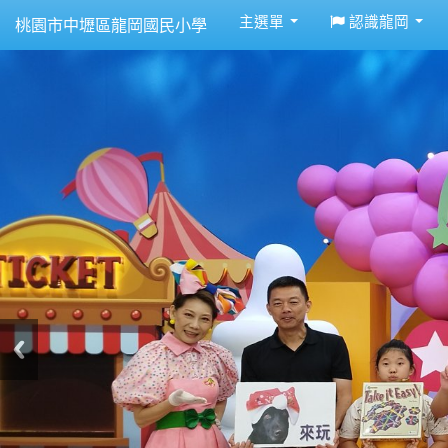
:::
主選單
認識龍岡
桃園市中壢區龍岡國民小學