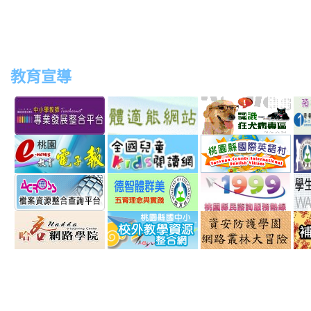
教育宣導
link
link
link
link
to
to
to
to
http://teachernet.moe.edu.tw/MAIN/index.aspx
https://airtw.epa.gov.tw/
http://passport.fitness.org
http
link
link
link
to
to
to
http://163.30.192.132/
http://read.moe.edu.tw/js
http:
link
link
link
schno=000000
to
to
to
http://across.archives.gov.tw/
http://arteducation.sce.nt
http
link
link
link
option=com_content&vie
sn=
to
to
to
http://elearning.hakka.gov.tw/
http://163.30.74.32/
http: