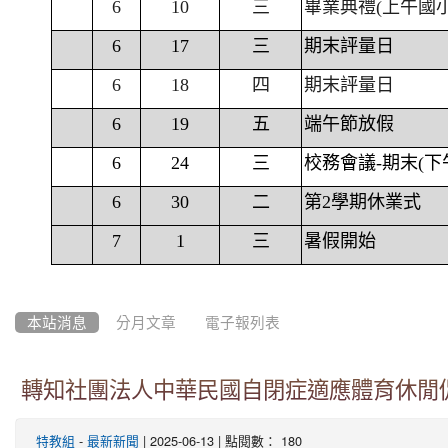
6
10
三
畢業典禮(上午國
6
17
三
期末評量日
6
18
四
期末評量日
6
19
五
端午節放假
6
24
三
校務會議-期末(下
6
30
二
第2學期休業式
7
1
三
暑假開始
本站消息
分月文章
電子報列表
轉知社團法人中華民國自閉症適應體育休閒促
-
| 2025-06-13 | 點閱數： 180
特教組
最新新聞