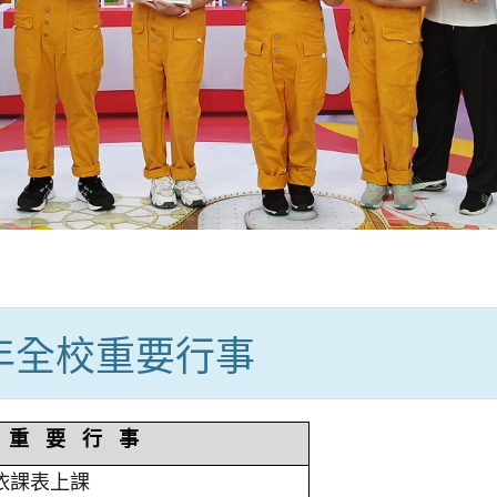
學年全校重要行事
重 要 行 事
依課表上課