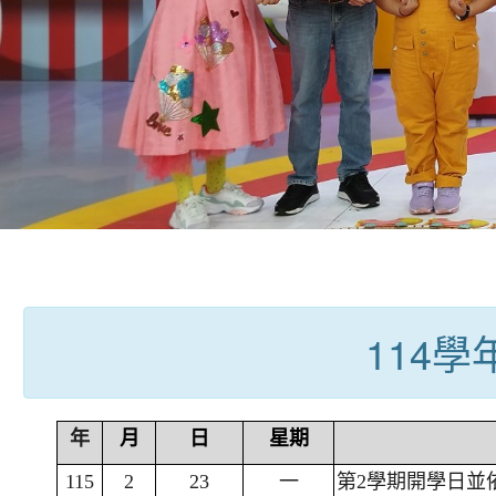
:::
114
年
月
日
星期
115
2
23
一
第2學期開學日並