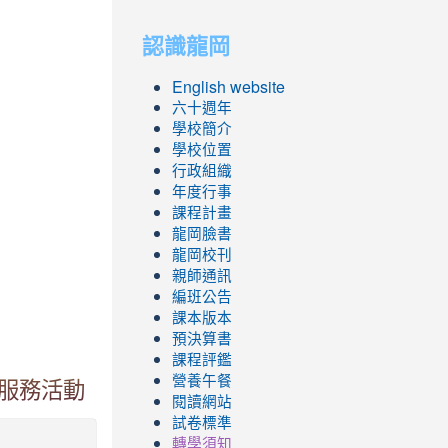
to
to
認識龍岡
https://sites.googl
https://sites.googl
English website
六十週年
學校簡介
學校位置
行政組織
年度行事
課程計畫
龍岡臉書
龍岡校刊
親師通訊
編班公告
課本版本
預決算書
課程評鑑
營養午餐
服務活動
閱讀網站
試卷標準
轉學須知