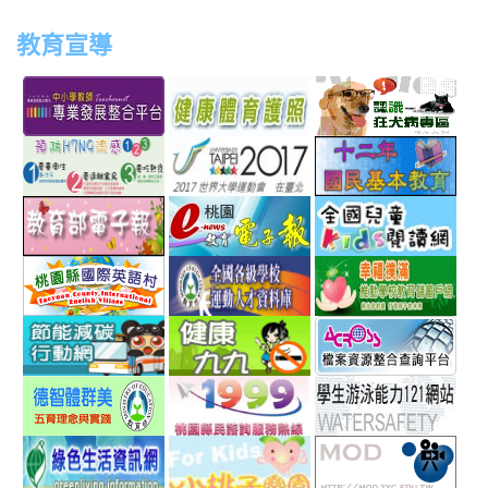
教育宣導
link
link
link
link
to
to
to
to
http://teachernet.moe.edu.tw/MAIN/index.aspx
https://airtw.epa.gov.tw/
http://passport.fitness.org
http
link
link
link
to
to
to
http://www.perdc.ntnu.edu.tw/anti-
http://www.taipei2017.co
http
link
link
link
flu/catalog.php?
to
to
to
MainCatalogID=2
http://epaper.edu.tw/
http://163.30.192.132/
http
link
link
link
sch
to
to
to
http://ev.tyc.edu.tw/
https://athletic.ccu.edu.
http
link
link
link
scho
to
to
to
http://ecolife.epa.gov.tw/cooler/default.aspx
http://health99.doh.gov.t
http
link
link
link
to
to
to
http://arteducation.sce.ntnu.edu.tw/fullfive/ind
http://www.tycg.gov.tw/m
http
link
link
link
option=com_content&view=frontpage&Itemid=
sn=240
to
to
to