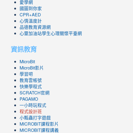
愛學網
國圖到你家
CPR+AED
心情溫度計
品德教育資源網
心靈加油站學生心理關懷平臺網
資訊教育
MicroBit
MicroBit影片
學習吧
教育雲帳號
快樂學程式
SCRATCH官網
PAGAMO
一小時玩程式
程式設計班
小瓢蟲打字遊戲
link
MICROBIT課程
影片
to
link
MICROBIT課程講義