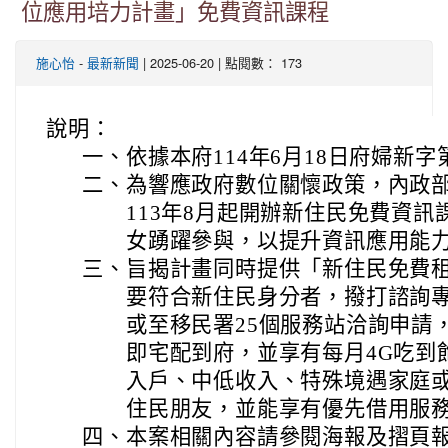
位應用培力計畫」免費資訊課程
-
| 2025-06-20 | 點閱數： 173
施心怡
最新新聞
說明：
一、
依據本府114年6月18日府婦新字第
二、
為響應政府數位關懷政策，內政
113年8月起開辦新住民免費資
女踴躍參與，以提升資訊應用能
三、
旨揭計畫同時提供「新住民免費
要符合新住民身分者，撥打諮詢專線08
或至移民署25個服務站洽詢申請
即宅配到府，並享有每月4G吃到
入戶、中低收入、特殊境遇家庭
住民朋友，並能享有優先借用服
四、
本案相關內容請參閱海報及摺頁