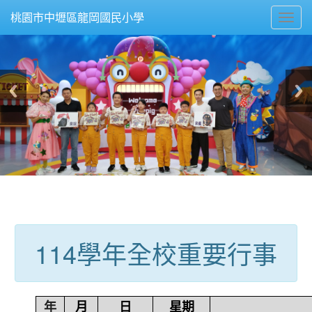
Toggl
桃園市中壢區龍岡國民小學
navig
:::
114學年全校重要行事
年
月
日
星期