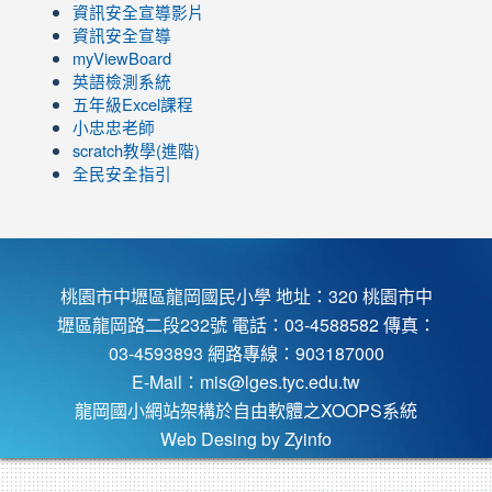
https://www.youtube.com/channel/UC8LghzcV5-
to
資訊安全宣導影片
ZBGmXwlbUndNA/videos?
https://www.youtube.com/channel/UC8LghzcV5-
資訊安全宣導
view=0&sort=dd&shelf_id=0
ZBGmXwlbUndNA/videos?
myViewBoard
view=0&sort=dd&shelf_id=0
英語檢測系統
五年級Excel課程
小忠忠老師
scratch教學(進階)
全民安全指引
桃園市中壢區龍岡國民小學 地址：320 桃園市中
壢區龍岡路二段232號 電話：03-4588582 傳真：
03-4593893 網路專線：903187000
E-Mail：
mis@lges.tyc.edu.tw
龍岡國小網站架構於自由軟體之XOOPS系統
Web Desing by
Zyinfo