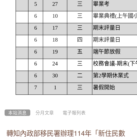
5
27
三
畢業考
6
10
三
畢業典禮(上午國
6
17
三
期末評量日
6
18
四
期末評量日
6
19
五
端午節放假
6
24
三
校務會議-期末(下
6
30
二
第2學期休業式
7
1
三
暑假開始
本站消息
分月文章
電子報列表
轉知內政部移民署辦理114年「新住民數