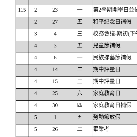
115
2
23
一
第2學期開學日並
2
27
五
和平紀念日補假
3
4
三
校務會議-期初(下
4
3
五
兒童節補假
4
6
一
民族掃墓節補假
4
14
二
期中評量日
4
15
三
期中評量日
4
25
六
家庭教育日
4
30
四
家庭教育日補假
5
1
五
勞動節放假
5
26
二
畢業考