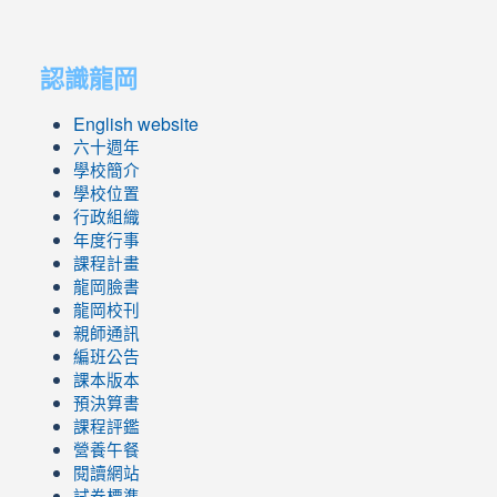
link
link
to
to
認識龍岡
https://sites.google.com/lges.t
https://sites.google.com/lges.t
English website
六十週年
學校簡介
學校位置
行政組織
年度行事
課程計畫
龍岡臉書
龍岡校刊
親師通訊
編班公告
課本版本
預決算書
課程評鑑
營養午餐
閱讀網站
試卷標準