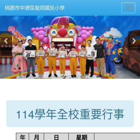
Toggl
桃園市中壢區龍岡國民小學
navig
:::
114學年全校重要行事
年
月
日
星期