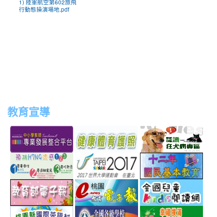
1) 陸軍航空第602旅飛
行動態操演場地.pdf
教育宣導
link
link
link
link
to
to
to
to
http://teachernet.moe.edu.tw/MAIN/index.aspx
https://airtw.epa.gov.tw/
http://passport.fitness.org
http
link
link
link
to
to
to
http://www.perdc.ntnu.edu.tw/anti-
http://www.taipei2017.co
http
link
link
link
flu/catalog.php?
to
to
to
MainCatalogID=2
http://epaper.edu.tw/
http://163.30.192.132/
http
link
link
link