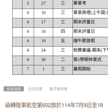
5
27
三
畢業考
6
10
三
畢業典禮(上午國
6
17
三
期末評量日
6
18
四
期末評量日
6
19
五
端午節放假
6
24
三
校務會議-期末(下
6
30
二
第2學期休業式
7
1
三
暑假開始
本站消息
分月文章
電子報列表
函轉陸軍航空第602旅於114年7月9日至18