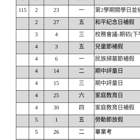
115
2
23
一
第2學期開學日並
2
27
五
和平紀念日補假
3
4
三
校務會議-期初(下
4
3
五
兒童節補假
4
6
一
民族掃墓節補假
4
14
二
期中評量日
4
15
三
期中評量日
4
25
六
家庭教育日
4
30
四
家庭教育日補假
5
1
五
勞動節放假
5
26
二
畢業考