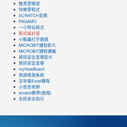
教育雲帳號
快樂學程式
SCRATCH官網
PAGAMO
一小時玩程式
程式設計班
小瓢蟲打字遊戲
link
MICROBIT課程
影片
to
link
MICROBIT課程講義
https://www.youtube.com/channel/UC8LghzcV5-
to
資訊安全宣導影片
ZBGmXwlbUndNA/videos?
https://www.youtube.com/channel/UC8LghzcV5-
資訊安全宣導
view=0&sort=dd&shelf_id=0
ZBGmXwlbUndNA/videos?
myViewBoard
view=0&sort=dd&shelf_id=0
英語檢測系統
五年級Excel課程
小忠忠老師
scratch教學(進階)
全民安全指引