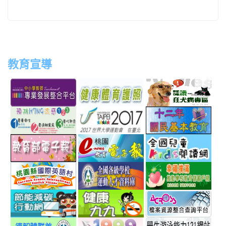
教育宣導
link
link
link
link
to
to
to
to
http://teachernet.moe.edu.tw/MAIN/index.aspx
https://airtw.epa.gov.tw/
http://passport.fitness.org
http
link
link
link
to
to
to
http://www.perdc.ntnu.edu.tw/anti-
http://www.taipei2017.co
http
link
link
link
flu/catalog.php?
to
to
to
MainCatalogID=2
http://epaper.edu.tw/
http://163.30.192.132/
http
link
link
link
sch
to
to
to
http://ev.tyc.edu.tw/
https://athletic.ccu.edu.
http
link
link
link
scho
to
to
to
http://ecolife.epa.gov.tw/cooler/default.aspx
http://health99.doh.gov.t
http
link
link
link