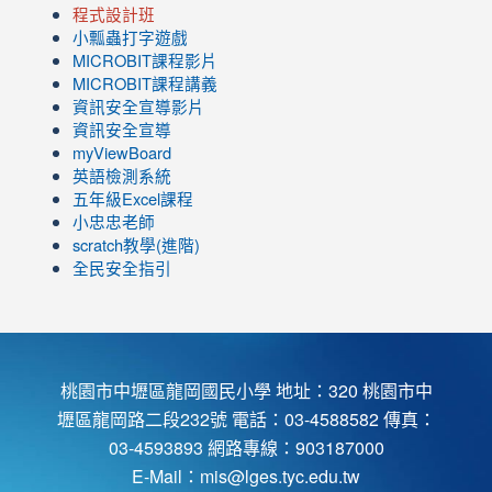
程式設計班
小瓢蟲打字遊戲
link
MICROBIT課程
影片
to
link
MICROBIT課程講義
https://www.youtube.com/channel/UC8LghzcV5-
to
資訊安全宣導影片
ZBGmXwlbUndNA/videos?
https://www.youtube.com/channel/UC8LghzcV5-
資訊安全宣導
view=0&sort=dd&shelf_id=0
ZBGmXwlbUndNA/videos?
myViewBoard
view=0&sort=dd&shelf_id=0
英語檢測系統
五年級Excel課程
小忠忠老師
scratch教學(進階)
全民安全指引
桃園市中壢區龍岡國民小學 地址：320 桃園市中
壢區龍岡路二段232號 電話：03-4588582 傳真：
03-4593893 網路專線：903187000
E-Mail：
mis@lges.tyc.edu.tw