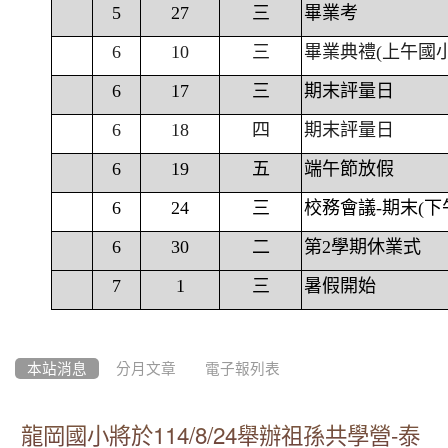
5
27
三
畢業考
6
10
三
畢業典禮(上午國
6
17
三
期末評量日
6
18
四
期末評量日
6
19
五
端午節放假
6
24
三
校務會議-期末(下
6
30
二
第2學期休業式
7
1
三
暑假開始
本站消息
分月文章
電子報列表
龍岡國小將於114/8/24舉辦祖孫共學營-泰