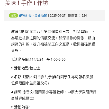
美味！手作工作坊
-
| 2025-06-27 | 點閱數： 224
輔導組長
最新新聞
活動
教育部明定每年八月第四個星期日為「祖父母節」，
為增進祖孫之間的情感交流，加深祖孫的關係，藉由
講師的引領，提升祖孫間正向之互動，歡迎祖孫踴躍
參與。
1.活動時間:114/8/24下午1:00-3:30
2.活動地點:校史室
3.名額:限額20對祖孫共學(非龍岡學生亦可報名參加，
但僅限國小生與祖父母)
4.講師:徐雪文(龍岡國小專輔教師、中原大學教研所諮
商輔導組碩士)
5.活動內容: