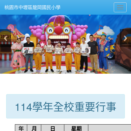
Toggl
桃園市中壢區龍岡國民小學
navig
:::
114學年全校重要行事
年
月
日
星期