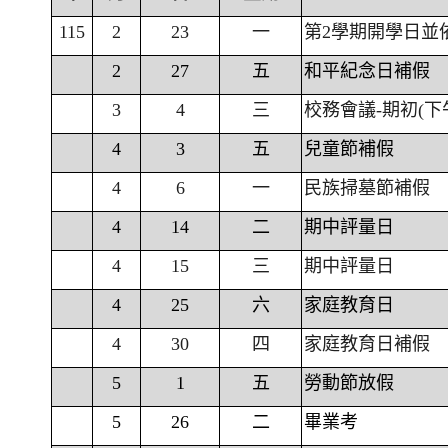
115
2
23
一
第2學期開學日並
2
27
五
和平紀念日補假
3
4
三
校務會議-期初(下
4
3
五
兒童節補假
4
6
一
民族掃墓節補假
4
14
二
期中評量日
4
15
三
期中評量日
4
25
六
家庭教育日
4
30
四
家庭教育日補假
5
1
五
勞動節放假
5
26
二
畢業考