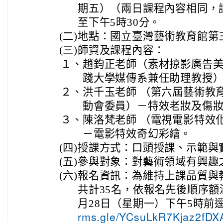
期五）（兩日課程內容相同，
至下午5時30分。
(二)
地點：國立臺灣藝術教育館第
(三)
師資及課程內容：
１、
趙鈞正老師（素材掠影廣告
踐大學媒傳系兼任助理教授
２、
洪千玉老師 （第六屆藝術教
動會委員）－特效老妝及傷
３、
陳洛梵老師 （電視電影特效
－電影特效奇幻彩繪。
(四)
授課方式：口頭授課、示範與
(五)
參與對象：對藝術領域有興趣
(六)
報名資訊：為維持上課品質與
共計35名，依報名先後順序額
月28日（星期一）下午5時前逕至
rms.gle/YCsuLkR7Kjaz