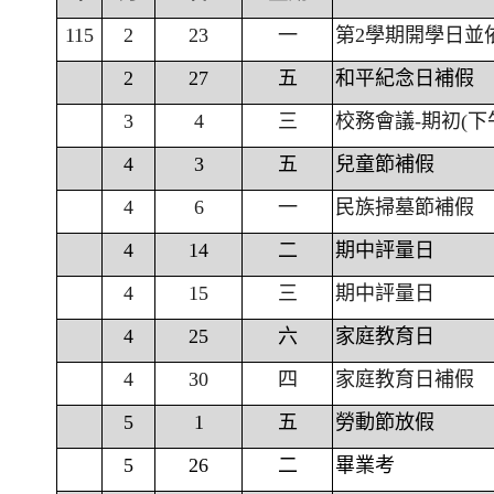
115
2
23
一
第2學期開學日並
2
27
五
和平紀念日補假
3
4
三
校務會議-期初(下
4
3
五
兒童節補假
4
6
一
民族掃墓節補假
4
14
二
期中評量日
4
15
三
期中評量日
4
25
六
家庭教育日
4
30
四
家庭教育日補假
5
1
五
勞動節放假
5
26
二
畢業考