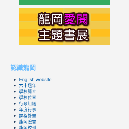
link
to
https://s
link
link
to
to
認識龍岡
https://sites.google.com/lges.t
https://sites.google.com/lges.t
English website
六十週年
學校簡介
學校位置
行政組織
年度行事
課程計畫
龍岡臉書
龍岡校刊