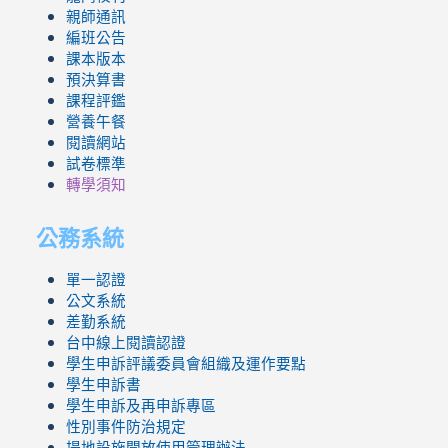
親師通訊
編班公告
課本版本
預決算書
課程評鑑
營養午餐
閱讀網站
試卷標準
轉學須知
公務系統
單一認證
公文系統
差勤系統
台中線上閱讀認證
學生申訴評議委員會組織及運作要點
學生申訴書
學生申訴及再申訴專區
性別事件防治規定
場地設施開放使用管理辦法