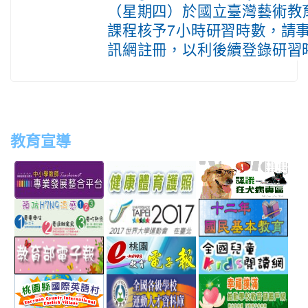
（星期四）於國立臺灣藝術教
課程核予7小時研習時數，請
訊網註冊，以利後續登錄研習
教育宣導
link
link
link
link
to
to
to
to
http://teachernet.moe.edu.tw/MAIN/index.aspx
https://airtw.epa.gov.tw/
http://passport.fitness.org
http
link
link
link
to
to
to
http://www.perdc.ntnu.edu.tw/anti-
http://www.taipei2017.co
http
link
link
link
flu/catalog.php?
to
to
to
MainCatalogID=2
http://epaper.edu.tw/
http://163.30.192.132/
http
link
link
link
sch
to
to
to