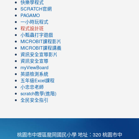
快樂學程式
SCRATCH官網
PAGAMO
一小時玩程式
程式設計班
小瓢蟲打字遊戲
link
MICROBIT課程
影片
to
link
MICROBIT課程講義
https://www.youtube.com/channel/UC8LghzcV5-
to
資訊安全宣導影片
ZBGmXwlbUndNA/videos?
https://www.youtube.com/channel/UC8LghzcV5-
資訊安全宣導
view=0&sort=dd&shelf_id=0
ZBGmXwlbUndNA/videos?
myViewBoard
view=0&sort=dd&shelf_id=0
英語檢測系統
五年級Excel課程
小忠忠老師
scratch教學(進階)
全民安全指引
桃園市中壢區龍岡國民小學 地址：320 桃園市中