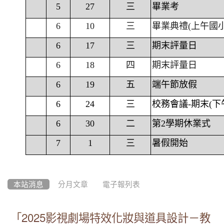
5
27
三
畢業考
6
10
三
畢業典禮(上午國
6
17
三
期末評量日
6
18
四
期末評量日
6
19
五
端午節放假
6
24
三
校務會議-期末(下
6
30
二
第2學期休業式
7
1
三
暑假開始
本站消息
分月文章
電子報列表
「2025影視劇場特效化妝與道具設計－教