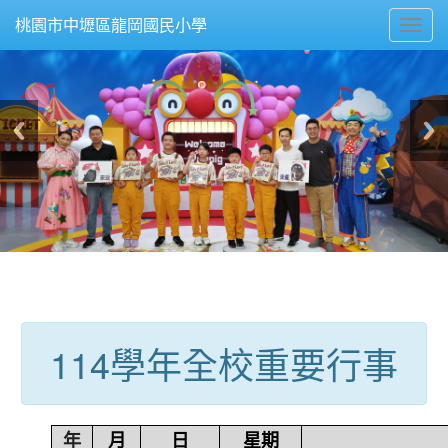
Toggl
桃園市中壢區龍岡國民小學
navig
:::
114學年全校重要行事
年
月
日
星期