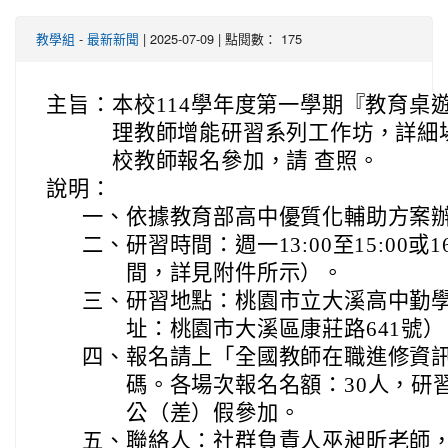
-
| 2025-07-09 | 點閱數： 175
教學組
最新新聞
主旨：
本校114學年度第一學期『教育桌
理教師增能研習系列工作坊，詳細
校教師報名參加，請 查照。
說明：
一、
依據教育部高中優質化輔助方案
二、
研習時間：週一13:00至15:00或
間，詳見附件所示）。
三、
研習地點：桃園市立大溪高中勤學
址：桃園市大溪區康莊路641號）
四、
報名請上「全國教師在職進修資
碼。各場次報名名額：30人，研習
公（差）假參加。
五、
聯絡人：社群負責人巫昶昕老師， 聯