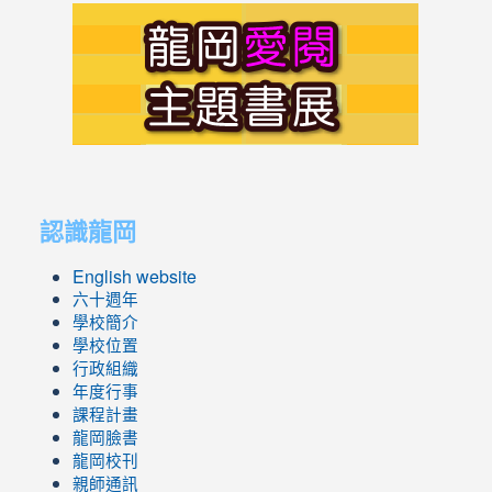
link
to
https://s
link
link
to
to
認識龍岡
https://sites.google.com/lges.t
https://sites.google.com/lges.t
English website
六十週年
學校簡介
學校位置
行政組織
年度行事
課程計畫
龍岡臉書
龍岡校刊
親師通訊