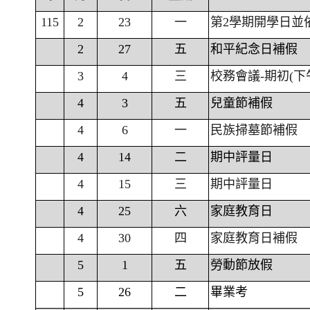
115
2
23
一
第2學期開學日並
2
27
五
和平紀念日補假
3
4
三
校務會議-期初(下
4
3
五
兒童節補假
4
6
一
民族掃墓節補假
4
14
二
期中評量日
4
15
三
期中評量日
4
25
六
家庭教育日
4
30
四
家庭教育日補假
5
1
五
勞動節放假
5
26
二
畢業考