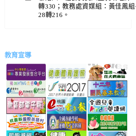
轉330；教務處資媒組：黃佳鳳組長
28轉216。
教育宣導
link
link
link
link
to
to
to
to
http://teachernet.moe.edu.tw/MAIN/index.aspx
https://airtw.epa.gov.tw/
http://passport.fitness.org
http
link
link
link
to
to
to
http://www.perdc.ntnu.edu.tw/anti-
http://www.taipei2017.co
http
link
link
link
flu/catalog.php?
to
to
to
MainCatalogID=2
http://epaper.edu.tw/
http://163.30.192.132/
http
link
link
link
sch
to
to
to
http://ev.tyc.edu.tw/
https://athletic.ccu.edu.
http
link
link
link