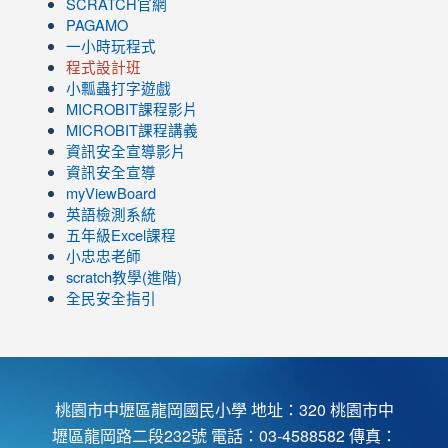
SCRATCH官網
PAGAMO
一小時玩程式
程式設計班
小瓢蟲打字遊戲
link
MICROBIT課程
影片
to
link
MICROBIT課程講義
https://www.youtube.com/channel/UC8LghzcV5-
to
資訊安全宣導影片
ZBGmXwlbUndNA/videos?
https://www.youtube.com/channel/UC8LghzcV5-
資訊安全宣導
view=0&sort=dd&shelf_id=0
ZBGmXwlbUndNA/videos?
myViewBoard
view=0&sort=dd&shelf_id=0
英語檢測系統
五年級Excel課程
小忠忠老師
scratch教學(進階)
全民安全指引
桃園市中壢區龍岡國民小學 地址：320 桃園市中
壢區龍岡路二段232號 電話：03-4588582 傳真：