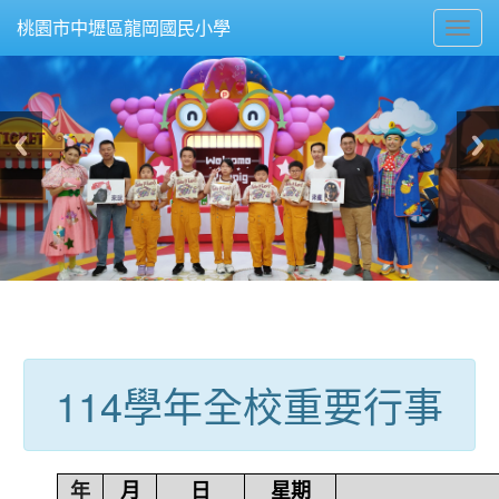
Toggl
桃園市中壢區龍岡國民小學
navig
:::
114學年全校重要行事
年
月
日
星期