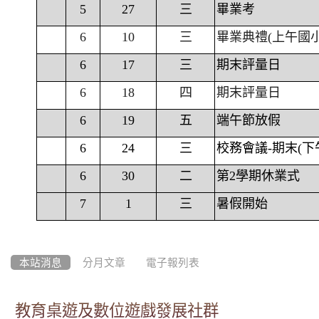
5
27
三
畢業考
6
10
三
畢業典禮(上午國
6
17
三
期末評量日
6
18
四
期末評量日
6
19
五
端午節放假
6
24
三
校務會議-期末(下
6
30
二
第2學期休業式
7
1
三
暑假開始
本站消息
分月文章
電子報列表
教育桌遊及數位遊戲發展社群