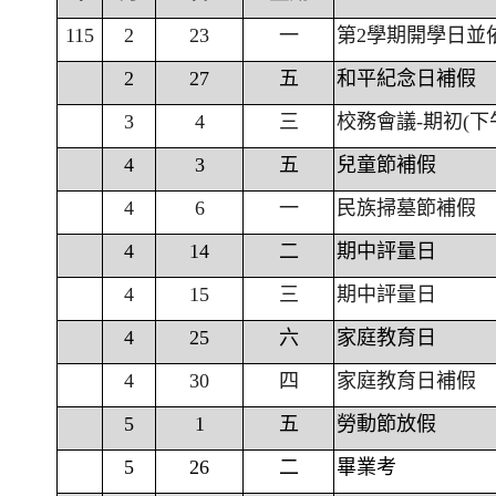
115
2
23
一
第2學期開學日並
2
27
五
和平紀念日補假
3
4
三
校務會議-期初(下
4
3
五
兒童節補假
4
6
一
民族掃墓節補假
4
14
二
期中評量日
4
15
三
期中評量日
4
25
六
家庭教育日
4
30
四
家庭教育日補假
5
1
五
勞動節放假
5
26
二
畢業考