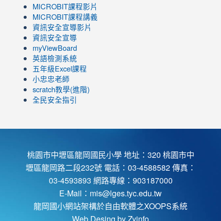
link
MICROBIT課程
影片
to
link
MICROBIT課程講義
https://www.youtube.com/channel/UC8LghzcV5-
to
資訊安全宣導影片
ZBGmXwlbUndNA/videos?
https://www.youtube.com/channel/UC8LghzcV5-
資訊安全宣導
view=0&sort=dd&shelf_id=0
ZBGmXwlbUndNA/videos?
myViewBoard
view=0&sort=dd&shelf_id=0
英語檢測系統
五年級Excel課程
小忠忠老師
scratch教學(進階)
全民安全指引
桃園市中壢區龍岡國民小學 地址：320 桃園市中
壢區龍岡路二段232號 電話：03-4588582 傳真：
03-4593893 網路專線：903187000
E-Mail：
mis@lges.tyc.edu.tw
龍岡國小網站架構於自由軟體之XOOPS系統
Web Desing by
Zyinfo