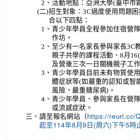
2、
活動地點：亞洲大學(臺中市霧
(二)
招生對象：3C過度使用問題困擾
合以下四點：
1、
青少年學員全程參加住宿營
作坊。
2、
至少有一名家長參與家長3C
親子共學的課程活動、8月16
及營後三次一日關機親子工
3、
青少年學員目前未有物質使
體症狀等(如嚴重的認知或智
風險、嚴重糖尿病)。
4、
青少年學員、參與家長在營
或流感症狀。
三、
請至報名網站（
https://reur
起至114年8月9日(周六)下午5時