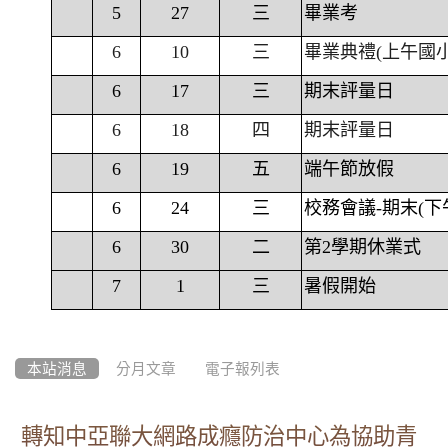
5
27
三
畢業考
6
10
三
畢業典禮(上午國
6
17
三
期末評量日
6
18
四
期末評量日
6
19
五
端午節放假
6
24
三
校務會議-期末(下
6
30
二
第2學期休業式
7
1
三
暑假開始
本站消息
分月文章
電子報列表
轉知中亞聯大網路成癮防治中心為協助青