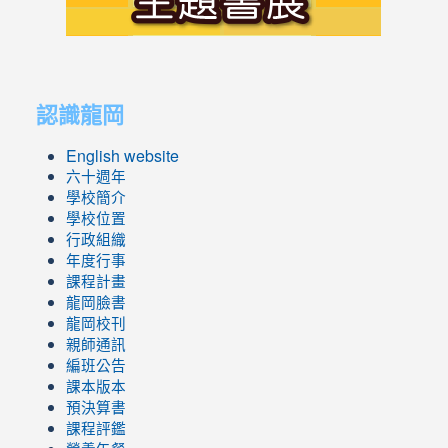
link
link
to
to
認識龍岡
https://sites.google.com/lges.t
https://sites.google.com/lges.t
English website
六十週年
學校簡介
學校位置
行政組織
年度行事
課程計畫
龍岡臉書
龍岡校刊
親師通訊
編班公告
課本版本
預決算書
課程評鑑