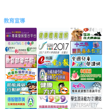
教育宣導
link
link
link
link
to
to
to
to
http://teachernet.moe.edu.tw/MAIN/index.aspx
https://airtw.epa.gov.tw/
http://passport.fitness.org
http
link
link
link
to
to
to
http://www.perdc.ntnu.edu.tw/anti-
http://www.taipei2017.co
http
link
link
link
flu/catalog.php?
to
to
to
MainCatalogID=2
http://epaper.edu.tw/
http://163.30.192.132/
http
link
link
link
sch
to
to
to
http://ev.tyc.edu.tw/
https://athletic.ccu.edu.
http
link
link
link
scho
to
to
to
http://ecolife.epa.gov.tw/cooler/default.aspx
http://health99.doh.gov.t
http
link
link
link
to
to
to