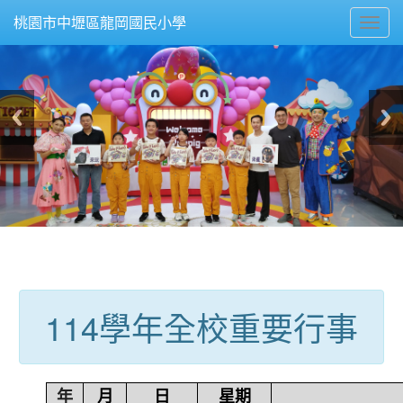
Toggl
桃園市中壢區龍岡國民小學
navig
:::
114學年全校重要行事
年
月
日
星期