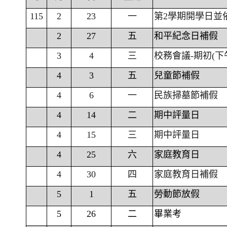
115
2
23
一
第2學期開學日並
2
27
五
和平紀念日補假
3
4
三
校務會議-期初(下
4
3
五
兒童節補假
4
6
一
民族掃墓節補假
4
14
二
期中評量日
4
15
三
期中評量日
4
25
六
家庭教育日
4
30
四
家庭教育日補假
5
1
五
勞動節放假
5
26
二
畢業考