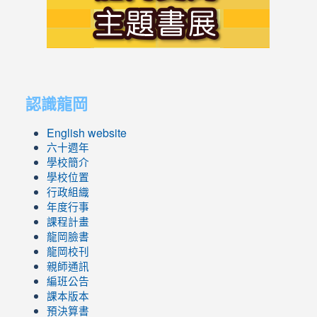
https://s
link
link
to
to
認識龍岡
https://sites.google.com/lges.t
https://sites.google.com/lges.t
English website
六十週年
學校簡介
學校位置
行政組織
年度行事
課程計畫
龍岡臉書
龍岡校刊
親師通訊
編班公告
課本版本
預決算書