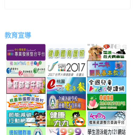
教育宣導
link
link
link
link
to
to
to
to
http://teachernet.moe.edu.tw/MAIN/index.aspx
https://airtw.epa.gov.tw/
http://passport.fitness.org
http
link
link
link
to
to
to
http://www.perdc.ntnu.edu.tw/anti-
http://www.taipei2017.co
http
link
link
link
flu/catalog.php?
to
to
to
MainCatalogID=2
http://epaper.edu.tw/
http://163.30.192.132/
http
link
link
link
sch
to
to
to
http://ev.tyc.edu.tw/
https://athletic.ccu.edu.
http
link
link
link
scho
to
to
to
http://ecolife.epa.gov.tw/cooler/default.aspx
http://health99.doh.gov.t
http
link
link
link