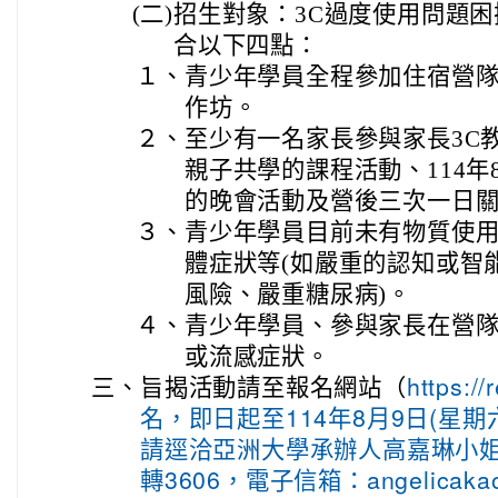
(二)
招生對象：3C過度使用問題困擾
合以下四點：
１、
青少年學員全程參加住宿營
作坊。
２、
至少有一名家長參與家長3C
親子共學的課程活動、114年8
的晚會活動及營後三次一日
３、
青少年學員目前未有物質使
體症狀等(如嚴重的認知或智
風險、嚴重糖尿病)。
４、
青少年學員、參與家長在營隊
或流感症狀。
三、
旨揭活動請至報名網站（
https:
名，即日起至114年8月9日(星
請逕洽亞洲大學承辦人高嘉琳小姐，電話
轉3606，電子信箱：angelicakao