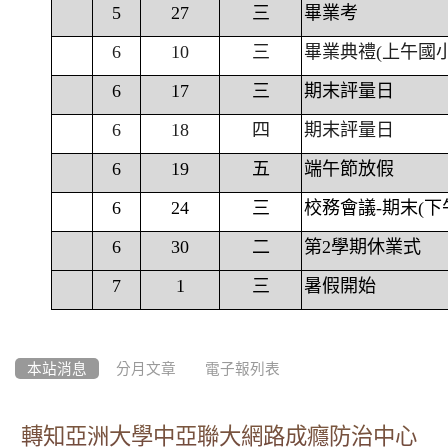
5
27
三
畢業考
6
10
三
畢業典禮(上午國
6
17
三
期末評量日
6
18
四
期末評量日
6
19
五
端午節放假
6
24
三
校務會議-期末(下
6
30
二
第2學期休業式
7
1
三
暑假開始
本站消息
分月文章
電子報列表
轉知亞洲大學中亞聯大網路成癮防治中心