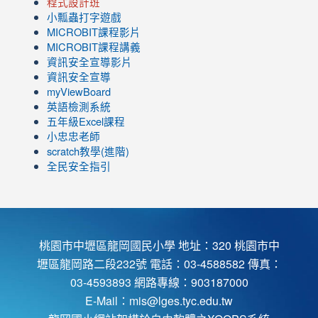
程式設計班
小瓢蟲打字遊戲
link
MICROBIT課程
影片
to
link
MICROBIT課程講義
https://www.youtube.com/channel/UC8LghzcV5-
to
資訊安全宣導影片
ZBGmXwlbUndNA/videos?
https://www.youtube.com/channel/UC8LghzcV5-
資訊安全宣導
view=0&sort=dd&shelf_id=0
ZBGmXwlbUndNA/videos?
myViewBoard
view=0&sort=dd&shelf_id=0
英語檢測系統
五年級Excel課程
小忠忠老師
scratch教學(進階)
全民安全指引
桃園市中壢區龍岡國民小學 地址：320 桃園市中
壢區龍岡路二段232號 電話：03-4588582 傳真：
03-4593893 網路專線：903187000
E-Mail：
mis@lges.tyc.edu.tw