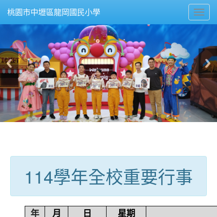
Toggl
桃園市中壢區龍岡國民小學
navig
:::
114學年全校重要行事
年
月
日
星期