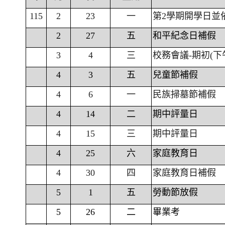
115
2
23
一
第2學期開學日並
2
27
五
和平紀念日補假
3
4
三
校務會議-期初(下
4
3
五
兒童節補假
4
6
一
民族掃墓節補假
4
14
二
期中評量日
4
15
三
期中評量日
4
25
六
家庭教育日
4
30
四
家庭教育日補假
5
1
五
勞動節放假
5
26
二
畢業考