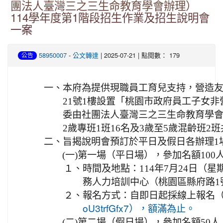
團法人臺灣三之三生命教育學會辦理）
114學年度第1階段招生作業及招生說明會
一案
-
| 2025-07-21 | 點閱數： 179
58950007
公文轉達
公告
一、
本府為提供現職員工育兒支持，營造
21號1樓設置「桃園市政府員工子女
委由社團法人臺灣三之三生命教育學
2歲專班1班16名及3歲至5歲混齡班2班
二、
旨揭說明會預訂於平日及假日各辦理1
(一)
第一場（平日場），參加名額100
１、
時間及地點：114年7月24日（星
務人力培訓中心（桃園區縣府路1
２、
報名方式：自即日起採線上報名
oU3trfGfx7），額滿為止。
(二)
第二場（假日場），參加名額50人