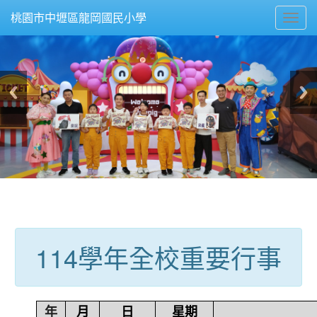
Toggl
桃園市中壢區龍岡國民小學
navig
:::
114學年全校重要行事
年
月
日
星期