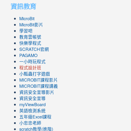
資訊教育
MicroBit
MicroBit影片
學習吧
教育雲帳號
快樂學程式
SCRATCH官網
PAGAMO
一小時玩程式
程式設計班
小瓢蟲打字遊戲
link
MICROBIT課程
影片
to
link
MICROBIT課程講義
https://www.youtube.com/channel/UC8LghzcV5-
to
資訊安全宣導影片
ZBGmXwlbUndNA/videos?
https://www.youtube.com/channel/UC8LghzcV5-
資訊安全宣導
view=0&sort=dd&shelf_id=0
ZBGmXwlbUndNA/videos?
myViewBoard
view=0&sort=dd&shelf_id=0
英語檢測系統
五年級Excel課程
小忠忠老師
scratch教學(進階)