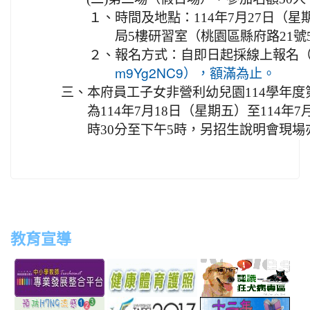
１、
時間及地點：114年7月27日（
局5樓研習室（桃園區縣府路21號
２、
報名方式：自即日起採線上報名
m9Yg2NC9），額滿為止。
三、
本府員工子女非營利幼兒園114學年度
為114年7月18日（星期五）至114年
時30分至下午5時，另招生說明會現場
教育宣導
link
link
link
link
to
to
to
to
http://teachernet.moe.edu.tw/MAIN/index.aspx
https://airtw.epa.gov.tw/
http://passport.fitness.org
http
link
link
link