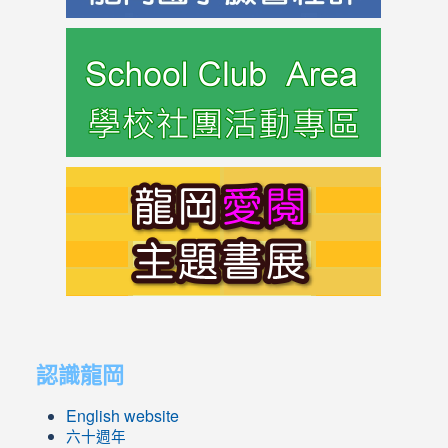
link
to
https://s
link
to
https://s
link
link
to
to
認識龍岡
https://sites.google.com/lges.t
https://sites.google.com/lges.t
English website
六十週年