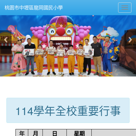
Toggl
桃園市中壢區龍岡國民小學
navig
:::
114學年全校重要行事
年
月
日
星期