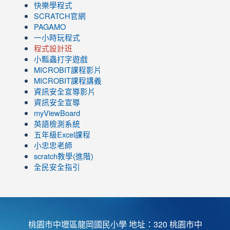
快樂學程式
SCRATCH官網
PAGAMO
一小時玩程式
程式設計班
小瓢蟲打字遊戲
link
MICROBIT課程
影片
to
link
MICROBIT課程講義
https://www.youtube.com/channel/UC8LghzcV5-
to
資訊安全宣導影片
ZBGmXwlbUndNA/videos?
https://www.youtube.com/channel/UC8LghzcV5-
資訊安全宣導
view=0&sort=dd&shelf_id=0
ZBGmXwlbUndNA/videos?
myViewBoard
view=0&sort=dd&shelf_id=0
英語檢測系統
五年級Excel課程
小忠忠老師
scratch教學(進階)
全民安全指引
桃園市中壢區龍岡國民小學 地址：320 桃園市中