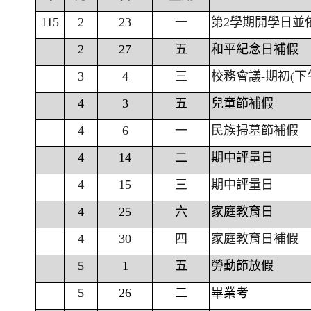
115
2
23
一
第2學期開學日並
2
27
五
和平紀念日補假
3
4
三
校務會議-期初(下
4
3
五
兒童節補假
4
6
一
民族掃墓節補假
4
14
二
期中評量日
4
15
三
期中評量日
4
25
六
家庭教育日
4
30
四
家庭教育日補假
5
1
五
勞動節放假
5
26
二
畢業考