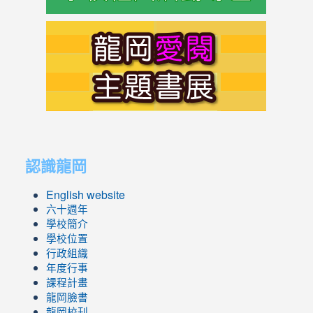
link
to
https://s
link
link
to
to
認識龍岡
https://sites.google.com/lges.t
https://sites.google.com/lges.t
English website
六十週年
學校簡介
學校位置
行政組織
年度行事
課程計畫
龍岡臉書
龍岡校刊