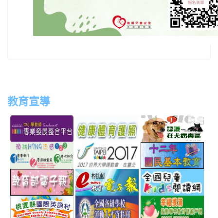
教育宣導
link
link
link
link
to
to
to
to
http://teachernet.moe.edu.tw/MAIN/index.aspx
https://airtw.epa.gov.tw/
http://passport.fitness.org
http
link
link
link
to
to
to
http://www.perdc.ntnu.edu.tw/anti-
http://www.taipei2017.co
http
link
link
link
flu/catalog.php?
to
to
to
MainCatalogID=2
http://epaper.edu.tw/
http://163.30.192.132/
http
link
link
link
sch
to
to
to