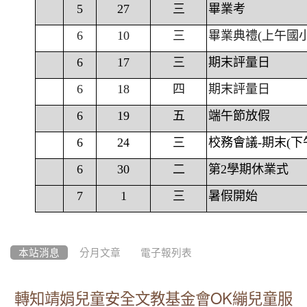
5
27
三
畢業考
6
10
三
畢業典禮(上午國
6
17
三
期末評量日
6
18
四
期末評量日
6
19
五
端午節放假
6
24
三
校務會議-期末(下
6
30
二
第2學期休業式
7
1
三
暑假開始
本站消息
分月文章
電子報列表
轉知靖娟兒童安全文教基金會OK繃兒童服