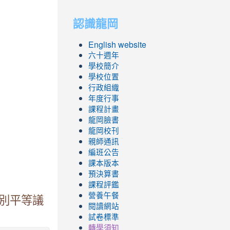
to
to
認識龍岡
https://sites.googl
https://sites.googl
English website
六十週年
學校簡介
學校位置
行政組織
年度行事
課程計畫
龍岡臉書
龍岡校刊
親師通訊
編班公告
課本版本
預決算書
課程評鑑
營養午餐
別平等議
閱讀網站
試卷標準
轉學須知