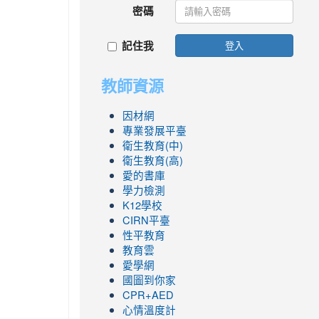
密碼
記住我
登入
教師資源
因材網
專業發展平臺
衛生教育(中)
衛生教育(高)
愛的書庫
學力檢測
K12學校
CIRN平臺
性平教育
教育雲
愛學網
國圖到你家
CPR+AED
心情溫度計