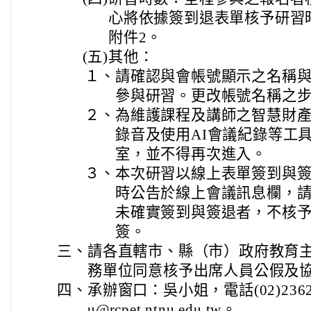
心將依據簽到退表單核予研習
附件2。
(五)
其他：
１、
請確認與會帳號顯示之名稱
參與研習。更改帳號名稱之步
２、
為維護課程及講師之智慧財
錄音及使用AI會議紀錄等工
室，並不得再次進入。
３、
本次研習以線上表單簽到與
時公告於線上會議訊息欄，
未確實簽到與簽退者，不核
簽。
三、
請各直轄市、縣（市）政府教育
務單位同意核予出席人員公假及
四、
承辦窗口：吳小姐，電話(02)2362
u@rcpet.ntnu.edu.tw。