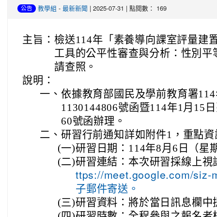
-
| 2025-07-31 | 點閱數： 169
教學組
最新新聞
公告
主旨：
檢送114年「素養導向課室評量建
工具的公平性審查與分析：性別平
請查照。
說明：
一、
依據教育部國民及學前教育署114
1130144806號函暨114年1月15
60號函辦理。
二、
研習行前通知詳如附件1，重點資
(一)
研習日期：114年8月6日（星期
(二)
研習連結：本次研習採線上視
ttps://meet.google.com/
子郵件寄送。
(三)
研習資料：將於當日訊息欄中
(四)
研習時數：全程參與之報名者