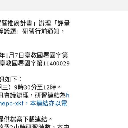
置暨推廣計畫」辦理「評量
等議題」研習行前通知，
年1月7日臺教國署國字第
日臺教國署國字第11400029
訊如下：
三）9時30分至12時。
訊會議辦理，研習連結為
h
siz-mepc-xkf，本連結亦以電
提供檔案下載連結。
核予2小時研習時數，本中