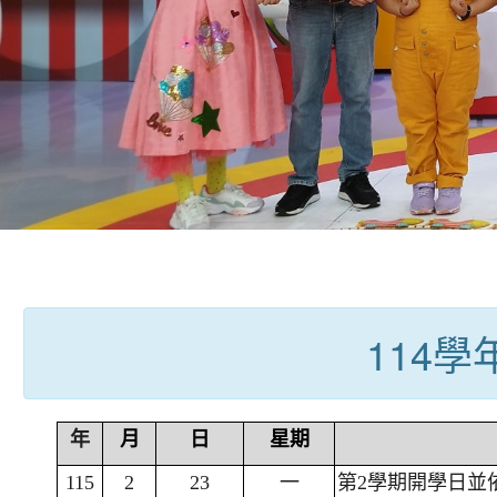
:::
114
年
月
日
星期
115
2
23
一
第2學期開學日並