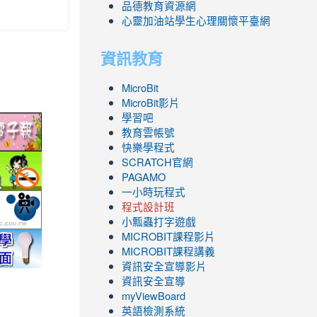
品德教育資源網
心靈加油站學生心理關懷平臺網
資訊教育
MicroBit
MicroBit影片
學習吧
link
教育雲帳號
to
快樂學程式
ic.edu.tw/
http://epaper.edu.tw/
link
SCRATCH官網
PAGAMO
to
一小時玩程式
.php
ool/school_index.aspx?
fe.epa.gov.tw/cooler/default.aspx
http://health99.doh.gov.tw/box2/smokefreelife/Default.aspx
link
程式設計班
to
小瓢蟲打字遊戲
nlife/green-
yc.edu.tw/
http://mod.tyc.edu.tw/
link
MICROBIT課程
影片
link
link
link
link
link
to
link
MICROBIT課程講義
to
to
to
to
to
https://www.youtube.com/channel/UC8Lgh
to
資訊安全宣導影片
.icrt.com.tw/app/news-
https://exam.tcte.edu.tw/tbt_html/
https://reurl.cc/GmMWYG
https://reurl.cc/pgQORQ
https://airtw.epa.gov.tw/
https://168.motc.gov.tw/theme/safemonth/
ZBGmXwlbUndNA/videos?
https://www.youtube.com/channel/UC8Lgh
資訊安全宣導
view=0&sort=dd&shelf_id=0
ZBGmXwlbUndNA/videos?
myViewBoard
view=0&sort=dd&shelf_id=0
英語檢測系統