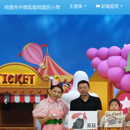
:::
主選單
認識龍岡
桃園市中壢區龍岡國民小學