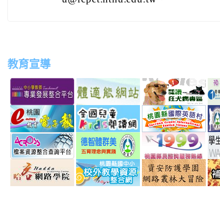
教育宣導
link
link
link
link
to
to
to
to
http://teachernet.moe.edu.tw/MAIN/index.aspx
https://airtw.epa.gov.tw/
http://passport.fitness.org
http
link
link
link
to
to
to
http://163.30.192.132/
http://read.moe.edu.tw/js
http:
link
link
link
schno=000000
to
to
to
http://across.archives.gov.tw/
http://arteducation.sce.nt
http
link
link
link
option=com_content&vie
sn=
to
to
to
http://elearning.hakka.gov.tw/
http://163.30.74.32/
http: