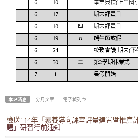
6
10
三
畢業典禮(上午國
6
17
三
期末評量日
6
18
四
期末評量日
6
19
五
端午節放假
6
24
三
校務會議-期末(下
6
30
二
第2學期休業式
7
1
三
暑假開始
本站消息
分月文章
電子報列表
檢送114年「素養導向課室評量建置暨推廣
題」研習行前通知