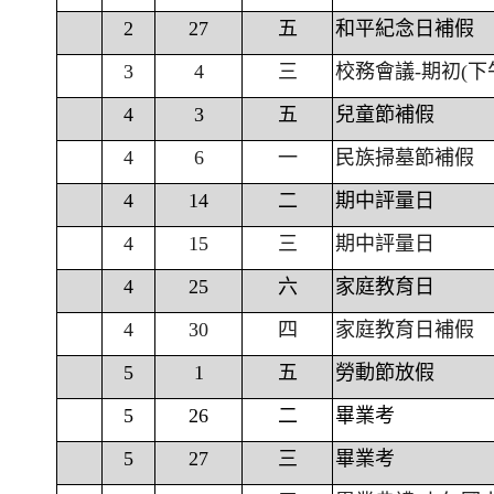
2
27
五
和平紀念日補假
3
4
三
校務會議-期初(下
4
3
五
兒童節補假
4
6
一
民族掃墓節補假
4
14
二
期中評量日
4
15
三
期中評量日
4
25
六
家庭教育日
4
30
四
家庭教育日補假
5
1
五
勞動節放假
5
26
二
畢業考
5
27
三
畢業考