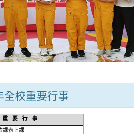
學年全校重要行事
重 要 行 事
依課表上課