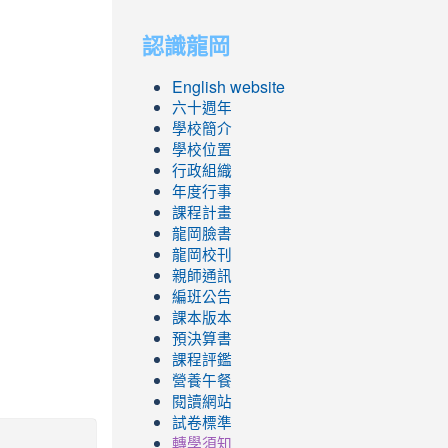
to
to
認識龍岡
https://sites.googl
https://sites.googl
English website
六十週年
學校簡介
學校位置
行政組織
年度行事
課程計畫
龍岡臉書
龍岡校刊
親師通訊
編班公告
課本版本
預決算書
課程評鑑
營養午餐
閱讀網站
試卷標準
轉學須知