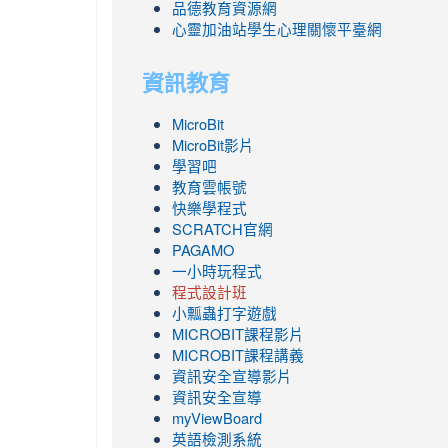
品德教育資源網
心靈加油站學生心理關懷平臺網
資訊教育
MicroBit
MicroBit影片
學習吧
教育雲帳號
快樂學程式
SCRATCH官網
PAGAMO
一小時玩程式
程式設計班
小瓢蟲打字遊戲
link
MICROBIT課程
影片
to
link
MICROBIT課程講義
https://www.youtube.com/channel/UC8Lgh
to
資訊安全宣導影片
ZBGmXwlbUndNA/videos?
https://www.youtube.com/channel/UC8Lgh
資訊安全宣導
view=0&sort=dd&shelf_id=0
ZBGmXwlbUndNA/videos?
myViewBoard
view=0&sort=dd&shelf_id=0
英語檢測系統