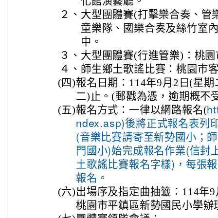
化館演藝廳。
２、
大型團體賽(打擊樂合奏、管
童樂隊、國樂合奏及絲竹室內
中。
３、
大型團體賽(行進管樂)：桃
４、
師生鄉土歌謠比賽：桃園市
(四)
報名日期：114年9月2日(星期
二)止。(郵戳為憑，逾期概不
(五)
報名方式：一律以網路報名(
ht
ndex.asp)後將正式報名
(音樂比賽請寄至新勢國小；
門國小)始完成報名作業(信封
土歌謠比賽報名字樣)，每張
報名。
(六)
出場序及指定曲抽籤：114年9
桃園市平鎮區新勢國民小學辦