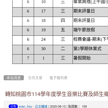
6
10
三
畢業典禮(上午國
6
17
三
期末評量日
6
18
四
期末評量日
6
19
五
端午節放假
6
24
三
校務會議-期末(下
6
30
二
第2學期休業式
7
1
三
暑假開始
本站消息
分月文章
電子報列表
轉知桃園市114學年度學生音樂比賽及師生
-
| 2025-08-13 | 點閱數： 159
evan_hou
公文轉達
公告