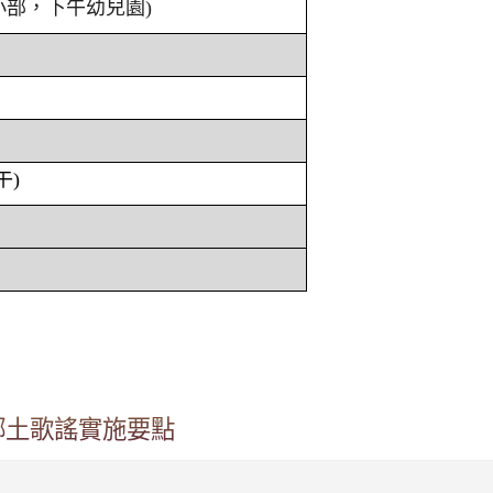
小部，下午幼兒園)
午)
鄉土歌謠實施要點