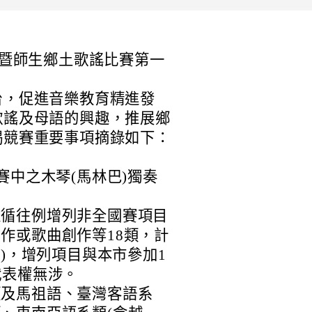
賽暨師生鄉土歌謠比賽第一
台，促進音樂教育精進發
歌謠及母語的興趣，推展鄉
揭競賽重要事項摘錄如下：
賽中之木琴(馬林巴)獨奏
依循往例增列非全國賽項目
作或歌曲創作等18類，計
件)，增列項目與本市參加1
代表權無涉。
類及馬祖語、臺灣客語系