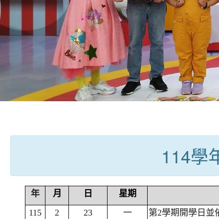
:::
114
年
月
日
星期
115
2
23
一
第2學期開學日並