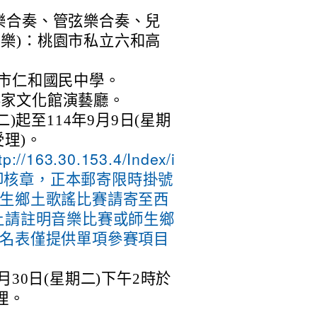
樂合奏、管弦樂合奏、兒
樂)：桃園市私立六和高
園市仁和國民中學。
客家文化館演藝廳。
二)起至114年9月9日(星期
受理)。
tp://163.30.153.4/Index/i
表列印核章，正本郵寄限時掛號
師生鄉土歌謠比賽請寄至西
上請註明音樂比賽或師生鄉
報名表僅提供單項參賽項目
月30日(星期二)下午2時於
理。