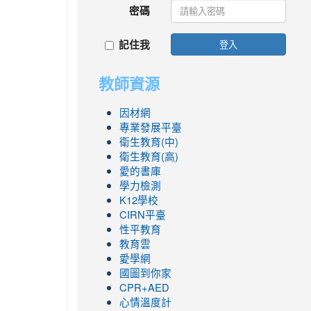
密碼
記住我
登入
教師資源
因材網
專業發展平臺
衛生教育(中)
衛生教育(高)
愛的書庫
學力檢測
K12學校
CIRN平臺
性平教育
教育雲
愛學網
國圖到你家
CPR+AED
心情溫度計