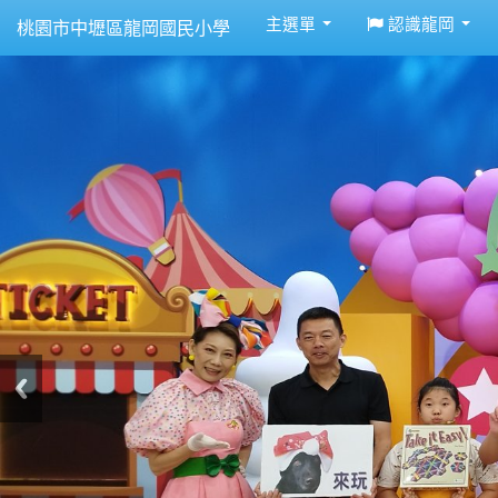
:::
主選單
認識龍岡
桃園市中壢區龍岡國民小學