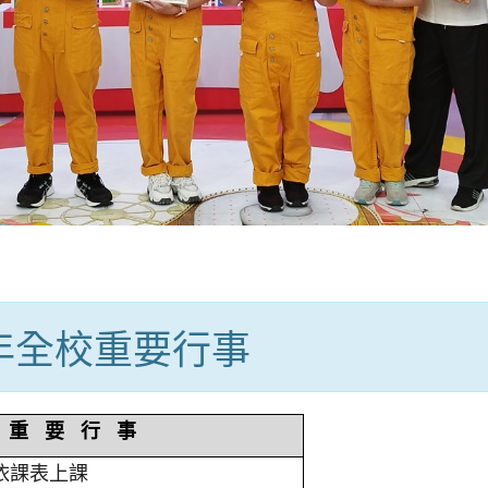
學年全校重要行事
重 要 行 事
依課表上課