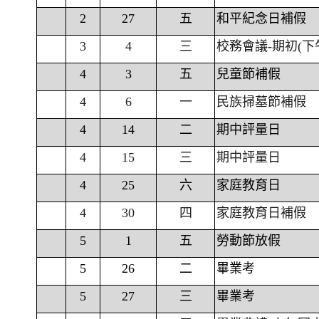
2
27
五
和平紀念日補假
3
4
三
校務會議-期初(下
4
3
五
兒童節補假
4
6
一
民族掃墓節補假
4
14
二
期中評量日
4
15
三
期中評量日
4
25
六
家庭教育日
4
30
四
家庭教育日補假
5
1
五
勞動節放假
5
26
二
畢業考
5
27
三
畢業考