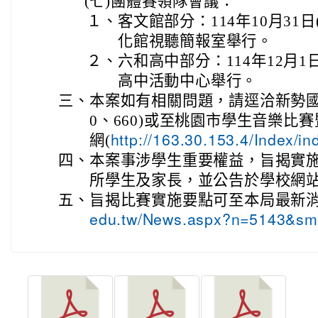
(七)
團體賽領隊會議：
１、
客文館部分：114年10月31
化館視聽簡報室舉行。
２、
六和高中部分：114年12月1
高中活動中心舉行。
三、
本案如有相關問題，請逕洽新勢國小(0
0、660)或至桃園市學生音樂比
網(
http://163.30.153.4/Index/
四、
本案事涉學生重要權益，旨揭實
所學生及家長，並公告於學校網
五、
旨揭比賽實施要點可至本局最新消
edu.tw/News.aspx?n=5143&s