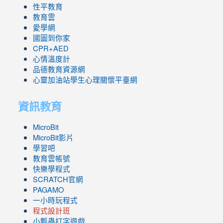
性平教育
教育雲
愛學網
國圖到你家
CPR+AED
心情溫度計
品德教育資源網
心靈加油站學生心理關懷平臺網
資訊教育
MicroBit
MicroBit影片
學習吧
教育雲帳號
快樂學程式
SCRATCH官網
PAGAMO
一小時玩程式
程式設計班
小瓢蟲打字遊戲