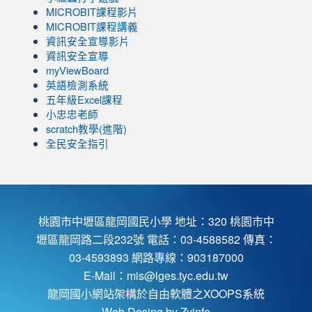
link
MICROBIT課程
影片
to
link
MICROBIT課程講義
https://www.youtube.com/channel/UC8LghzcV5-
to
資訊安全宣導影片
ZBGmXwlbUndNA/videos?
https://www.youtube.com/channel/UC8LghzcV5-
資訊安全宣導
view=0&sort=dd&shelf_id=0
ZBGmXwlbUndNA/videos?
myViewBoard
view=0&sort=dd&shelf_id=0
英語檢測系統
五年級Excel課程
小忠忠老師
scratch教學(進階)
全民安全指引
桃園市中壢區龍岡國民小學 地址：320 桃園市中
壢區龍岡路二段232號 電話：03-4588582 傳真：
03-4593893 網路專線：903187000
E-Mail：
mis@lges.tyc.edu.tw
龍岡國小網站架構於自由軟體之XOOPS系統
Web Desing by
Zyinfo