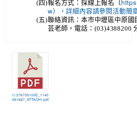
(四)
報名方式：採線上報名（
http
w），詳細內容請參閱活動簡
(五)
聯絡資訊：本市中壢區中原國
芸老師，電話：(03)4388200 
1) 376735100E_1140
091687_ATTACH1.pdf