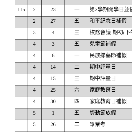
115
2
23
一
第2學期開學日並
2
27
五
和平紀念日補假
3
4
三
校務會議-期初(下
4
3
五
兒童節補假
4
6
一
民族掃墓節補假
4
14
二
期中評量日
4
15
三
期中評量日
4
25
六
家庭教育日
4
30
四
家庭教育日補假
5
1
五
勞動節放假
5
26
二
畢業考