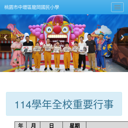
Toggl
桃園市中壢區龍岡國民小學
navig
:::
114學年全校重要行事
年
月
日
星期