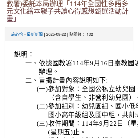
教署)委託本局辦理「114年全國性多語多
元文化繪本親子共讀心得感想甄選活動計
畫」
-
| 2025-09-22 | 點閱數： 132
施心怡
最新新聞
說明：
一、
依據國教署114年9月16日臺教國署
辦理。
二、
旨揭計畫內容說明如下:
(一)
參加對象：全國公私立幼兒園
（含自學生、非營利幼兒園）
(二)
參加組別：幼兒園組、國小低
國小高年級組及國中組，共計
(三)
收件期間：114年9月22日（星
(星期五)止。