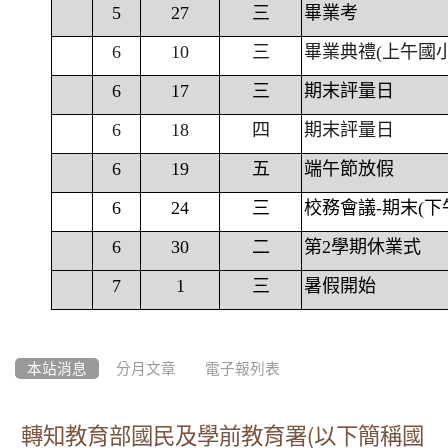
5
27
三
畢業考
6
10
三
畢業典禮(上午國
6
17
三
期末評量日
6
18
四
期末評量日
6
19
五
端午節放假
6
24
三
校務會議-期末(下
6
30
二
第2學期休業式
7
1
三
暑假開始
本站消息
分月文章
電子報列表
轉知教育部國民及學前教育署(以下簡稱國