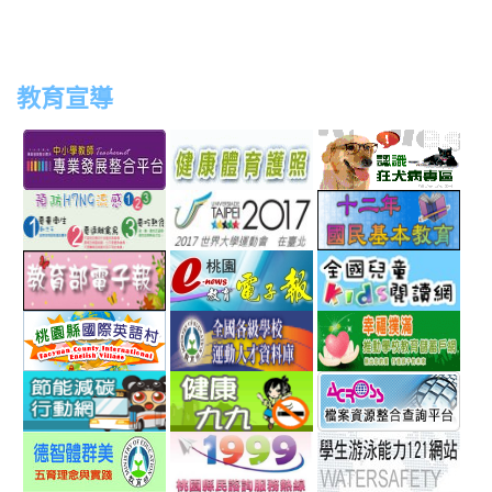
教育宣導
link
link
link
link
to
to
to
to
http://teachernet.moe.edu.tw/MAIN/index.aspx
https://airtw.epa.gov.tw/
http://passport.fitness.org
http
link
link
link
to
to
to
http://www.perdc.ntnu.edu.tw/anti-
http://www.taipei2017.co
http
link
link
link
flu/catalog.php?
to
to
to
MainCatalogID=2
http://epaper.edu.tw/
http://163.30.192.132/
http
link
link
link
sch
to
to
to
http://ev.tyc.edu.tw/
https://athletic.ccu.edu.
http
link
link
link
scho
to
to
to
http://ecolife.epa.gov.tw/cooler/default.aspx
http://health99.doh.gov.t
http
link
link
link
to
to
to