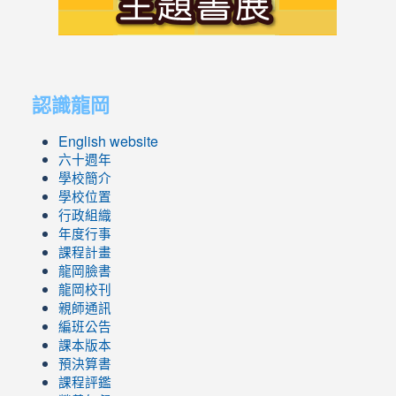
link
link
to
to
認識龍岡
https://sites.google.com/lges.t
https://sites.google.com/lges.t
English website
六十週年
學校簡介
學校位置
行政組織
年度行事
課程計畫
龍岡臉書
龍岡校刊
親師通訊
編班公告
課本版本
預決算書
課程評鑑