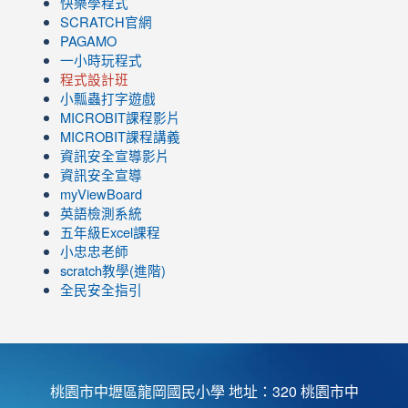
快樂學程式
SCRATCH官網
PAGAMO
一小時玩程式
程式設計班
小瓢蟲打字遊戲
link
MICROBIT課程
影片
to
link
MICROBIT課程講義
https://www.youtube.com/channel/UC8LghzcV5-
to
資訊安全宣導影片
ZBGmXwlbUndNA/videos?
https://www.youtube.com/channel/UC8LghzcV5-
資訊安全宣導
view=0&sort=dd&shelf_id=0
ZBGmXwlbUndNA/videos?
myViewBoard
view=0&sort=dd&shelf_id=0
英語檢測系統
五年級Excel課程
小忠忠老師
scratch教學(進階)
全民安全指引
桃園市中壢區龍岡國民小學 地址：320 桃園市中