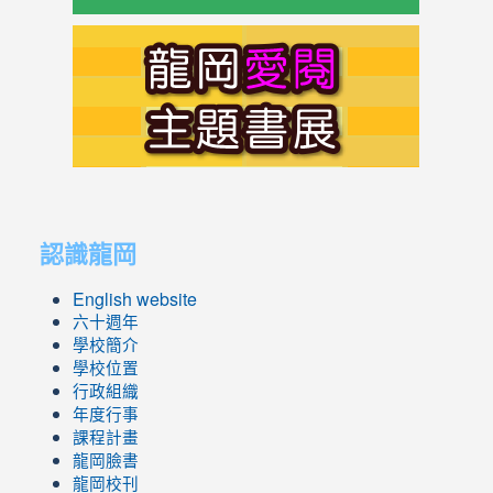
link
to
https://s
link
link
to
to
認識龍岡
https://sites.google.com/lges.t
https://sites.google.com/lges.t
English website
六十週年
學校簡介
學校位置
行政組織
年度行事
課程計畫
龍岡臉書
龍岡校刊