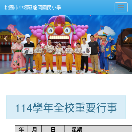
Toggl
桃園市中壢區龍岡國民小學
navig
:::
114學年全校重要行事
年
月
日
星期