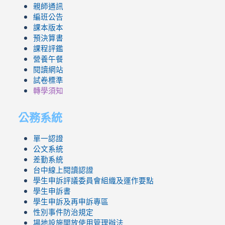
親師通訊
編班公告
課本版本
預決算書
課程評鑑
營養午餐
閱讀網站
試卷標準
轉學須知
公務系統
單一認證
公文系統
差勤系統
台中線上閱讀認證
學生申訴評議委員會組織及運作要點
學生申訴書
學生申訴及再申訴專區
性別事件防治規定
場地設施開放使用管理辦法