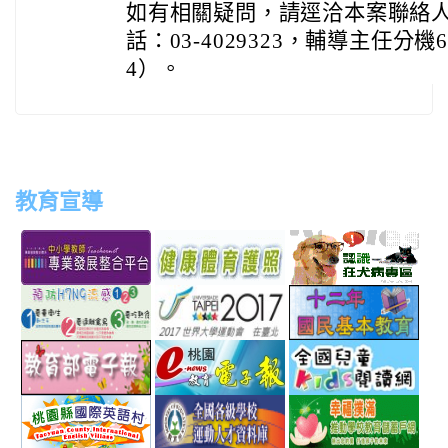
如有相關疑問，請逕洽本案聯絡
話：03-4029323，輔導主任分機
4）。
教育宣導
link
link
link
link
to
to
to
to
http://teachernet.moe.edu.tw/MAIN/index.aspx
https://airtw.epa.gov.tw/
http://passport.fitness.org
http
link
link
link
to
to
to
http://www.perdc.ntnu.edu.tw/anti-
http://www.taipei2017.co
http
link
link
link
flu/catalog.php?
to
to
to
MainCatalogID=2
http://epaper.edu.tw/
http://163.30.192.132/
http
link
link
link
sch
to
to
to