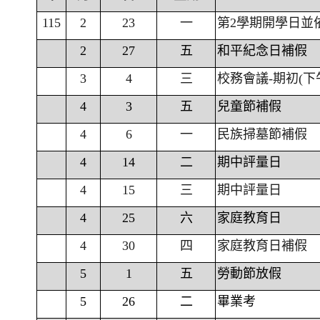
115
2
23
一
第2學期開學日並
2
27
五
和平紀念日補假
3
4
三
校務會議-期初(下
4
3
五
兒童節補假
4
6
一
民族掃墓節補假
4
14
二
期中評量日
4
15
三
期中評量日
4
25
六
家庭教育日
4
30
四
家庭教育日補假
5
1
五
勞動節放假
5
26
二
畢業考