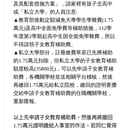
及其配套措施方案」，請家裡有孩子念高中
或「私立大學」的人員注意
:
▲
教育部推動定額減免大專學生學雜費
(1.75
萬元
)
及高中全面免學費等補助措施，
112
學
年度第
2
學期起高中生因全面免學雜費，所以
不得請領子女教育補助費。
▲
私立大學部分，註冊繳費單若已先將補助
的
1.75
萬元扣除，但私立大學的子女教育補助
額度較高
(35800
元
)
，可以先申請子女教育補
助費，各機關學校並送相關平台稽核，然後
再繳回
1.75
萬元給私立院校，繳回的證明要擲
交給申請子女教育補助費的任職機關學校，
重新匯報。
以上先申請子女教育補助費，然後再將繳回
1.75
萬元證明繳給人事室的作法，若同仁覺得