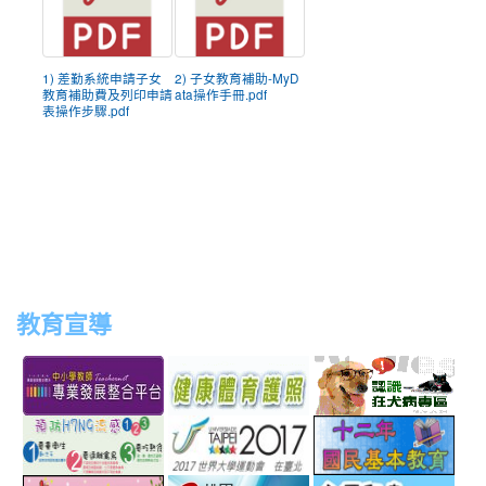
1) 差勤系統申請子女
2) 子女教育補助-MyD
教育補助費及列印申請
ata操作手冊.pdf
表操作步驟.pdf
教育宣導
link
link
link
link
to
to
to
to
http://teachernet.moe.edu.tw/MAIN/index.aspx
https://airtw.epa.gov.tw/
http://passport.fitness.org
http
link
link
link
to
to
to
http://www.perdc.ntnu.edu.tw/anti-
http://www.taipei2017.co
http