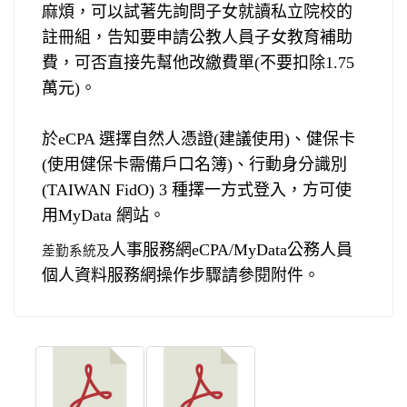
麻煩，可以試著先詢問子女就讀私立院校的
註冊組，告知要申請公教人員子女教育補助
費，可否直接先幫他改繳費單
(
不要扣除
1.75
萬元
)
。
於
eCPA
選擇自然人憑證
(
建議使用
)
、健保卡
(
使用健保卡需備戶口名簿
)
、行動身分識別
(TAIWAN FidO) 3
種擇一方式登入，方可使
用
MyData
網站。
差勤系統及
人事服務網
eCPA/MyData
公務人員
個人資料服務網操作步驟請參閱附件。