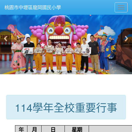
Toggl
桃園市中壢區龍岡國民小學
navig
:::
114學年全校重要行事
年
月
日
星期