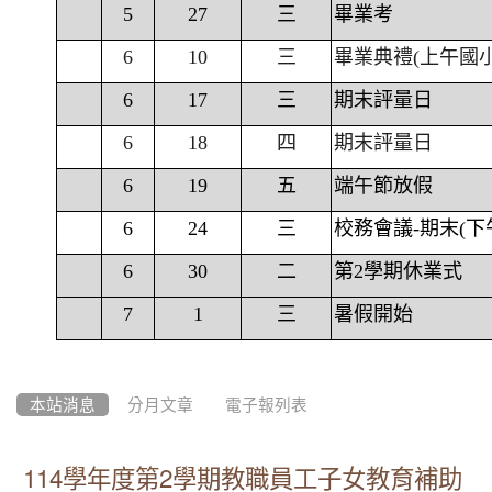
5
27
三
畢業考
6
10
三
畢業典禮(上午國
6
17
三
期末評量日
6
18
四
期末評量日
6
19
五
端午節放假
6
24
三
校務會議-期末(下
6
30
二
第2學期休業式
7
1
三
暑假開始
本站消息
分月文章
電子報列表
114學年度第2學期教職員工子女教育補助