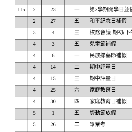
115
2
23
一
第2學期開學日並
2
27
五
和平紀念日補假
3
4
三
校務會議-期初(下
4
3
五
兒童節補假
4
6
一
民族掃墓節補假
4
14
二
期中評量日
4
15
三
期中評量日
4
25
六
家庭教育日
4
30
四
家庭教育日補假
5
1
五
勞動節放假
5
26
二
畢業考