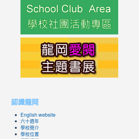
to
https://s
link
to
https://s
link
link
to
to
認識龍岡
https://sites.google.com/lges.t
https://sites.google.com/lges.t
English website
六十週年
學校簡介
學校位置