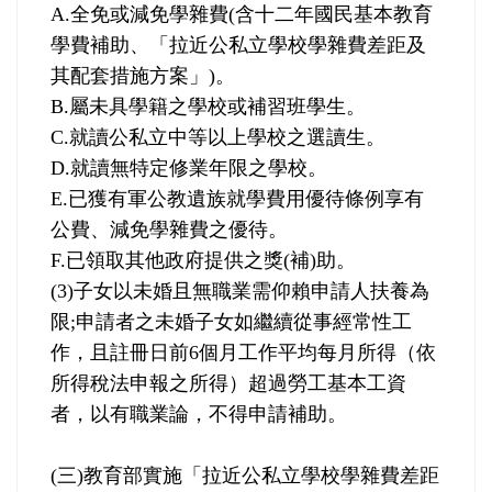
A.
全免或減免學雜費
(
含十二年國民基本教育
學費補助、「拉近公私立學校學雜費差距及
其配套措施方案」
)
。
B.
屬未具學籍之學校或補習班學生。
C.
就讀公私立中等以上學校之選讀生。
D.
就讀無特定修業年限之學校。
E.
已獲有軍公教遺族就學費用優待條例享有
公費、減免學雜費之優待。
F.
已領取其他政府提供之獎
(
補
)
助。
(3)
子女以未婚且無職業需仰賴申請人扶養為
限
;
申請者之未婚子女如繼續從事經常性工
作，且註冊日前
6
個月工作平均每月所得（依
所得稅法申報之所得）超過勞工基本工資
者，以有職業論，不得申請補助。
(
三
)
教育部實施「拉近公私立學校學雜費差距