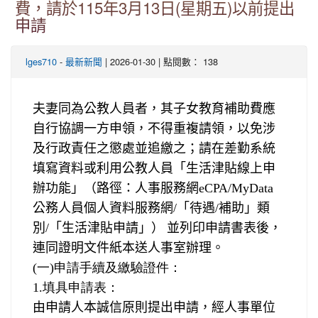
費，請於115年3月13日(星期五)以前提出
申請
-
| 2026-01-30 | 點閱數： 138
lges710
最新新聞
夫妻同為公教人員者，其子女教育補助費應
自行協調一方申領，不得重複請領，以免涉
及行政責任之懲處並追繳之；請在差勤系統
填寫資料或利用公教人員「生活津貼線上申
辦功能」（路徑：人事服務網
eCPA/MyData
公務人員個人資料服務網
/
「待遇
/
補助」類
別
/
「生活津貼申請」）
並列印申請書表後，
連同證明文件紙本送人事室辦理。
(
一
)
申請手續及繳驗證件：
1.
填具申請表：
由申請人本誠信原則提出申請，經人事單位