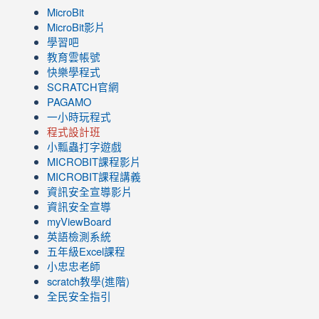
MicroBit
MicroBit影片
學習吧
教育雲帳號
快樂學程式
SCRATCH官網
PAGAMO
一小時玩程式
程式設計班
小瓢蟲打字遊戲
link
MICROBIT課程
影片
to
link
MICROBIT課程講義
https://www.youtube.com/channel/UC8LghzcV5-
to
資訊安全宣導影片
ZBGmXwlbUndNA/videos?
https://www.youtube.com/channel/UC8LghzcV5-
資訊安全宣導
view=0&sort=dd&shelf_id=0
ZBGmXwlbUndNA/videos?
myViewBoard
view=0&sort=dd&shelf_id=0
英語檢測系統
五年級Excel課程
小忠忠老師
scratch教學(進階)
全民安全指引