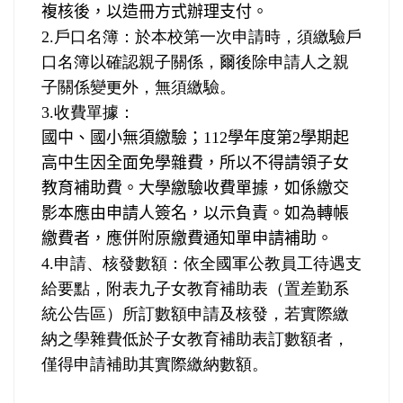
複核後，以造冊方式辦理支付。
2.
戶口名簿：於本校第一次申請時，須繳驗戶
口名簿以確認親子關係，爾後除申請人之親
子關係變更外，無須繳驗。
3.
收費單據：
國中、國小無須繳驗；
112
學年度第
2
學期起
高中生因全面免學雜費，所以不得請領子女
教育補助費。大學繳驗收費單據，如係繳交
影本應由申請人簽名，以示負責。如為轉帳
繳費者，應併附原繳費通知單申請補助。
4.
申請、核發數額：依全國軍公教員工待遇支
給要點，附表九子女教育補助表（置差勤系
統公告區）所訂數額申請及核發，若實際繳
納之學雜費低於子女教育補助表訂數額者，
僅得申請補助其實際繳納數額。