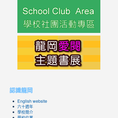
link
to
https://s
link
to
https://s
link
link
to
to
認識龍岡
https://sites.google.com/lges.t
https://sites.google.com/lges.t
English website
六十週年
學校簡介
學校位置