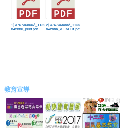
1) 376736800A_1150
2) 376736800A_1150
042086_print.pdf
042086_ATTACH1.pdf
教育宣導
link
link
link
link
to
to
to
to
http://teachernet.moe.edu.tw/MAIN/index.aspx
https://airtw.epa.gov.tw/
http://passport.fitness.org
http
link
link
link
to
to
to