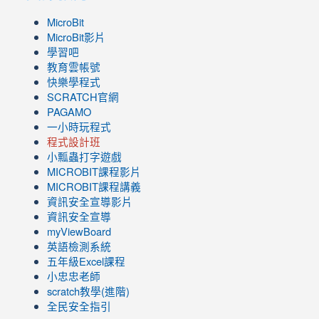
MicroBit
MicroBit影片
學習吧
教育雲帳號
快樂學程式
SCRATCH官網
PAGAMO
一小時玩程式
程式設計班
小瓢蟲打字遊戲
link
MICROBIT課程
影片
to
link
MICROBIT課程講義
https://www.youtube.com/channel/UC8LghzcV5-
to
資訊安全宣導影片
ZBGmXwlbUndNA/videos?
https://www.youtube.com/channel/UC8LghzcV5-
資訊安全宣導
view=0&sort=dd&shelf_id=0
ZBGmXwlbUndNA/videos?
myViewBoard
view=0&sort=dd&shelf_id=0
英語檢測系統
五年級Excel課程
小忠忠老師
scratch教學(進階)
全民安全指引