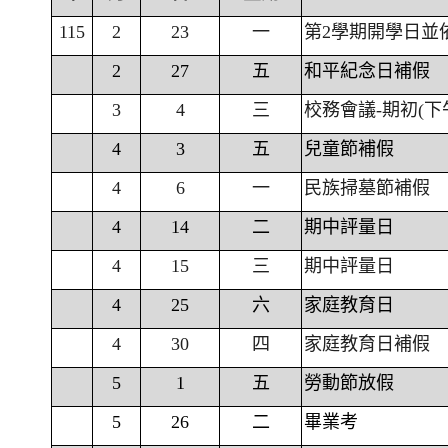
115
2
23
一
第2學期開學日並
2
27
五
和平紀念日補假
3
4
三
校務會議-期初(下
4
3
五
兒童節補假
4
6
一
民族掃墓節補假
4
14
二
期中評量日
4
15
三
期中評量日
4
25
六
家庭教育日
4
30
四
家庭教育日補假
5
1
五
勞動節放假
5
26
二
畢業考