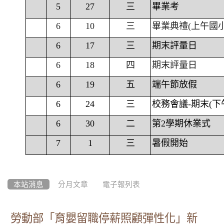
5
27
三
畢業考
6
10
三
畢業典禮(上午國
6
17
三
期末評量日
6
18
四
期末評量日
6
19
五
端午節放假
6
24
三
校務會議-期末(下
6
30
二
第2學期休業式
7
1
三
暑假開始
本站消息
分月文章
電子報列表
勞動部「育嬰留職停薪照顧彈性化」新