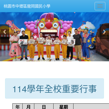
Toggl
桃園市中壢區龍岡國民小學
navig
:::
114學年全校重要行事
年
月
日
星期