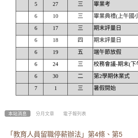
5
27
三
畢業考
6
10
三
畢業典禮(上午國
6
17
三
期末評量日
6
18
四
期末評量日
6
19
五
端午節放假
6
24
三
校務會議-期末(下
6
30
二
第2學期休業式
7
1
三
暑假開始
本站消息
分月文章
電子報列表
「教育人員留職停薪辦法」第4條、第5