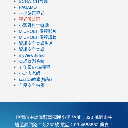
SCRATCH官網
PAGAMO
一小時玩程式
程式設計班
小瓢蟲打字遊戲
link
MICROBIT課程
影片
to
link
MICROBIT課程講義
https://www.youtube.com/channel/UC8LghzcV5-
to
資訊安全宣導影片
ZBGmXwlbUndNA/videos?
https://www.youtube.com/channel/UC8LghzcV5-
資訊安全宣導
view=0&sort=dd&shelf_id=0
ZBGmXwlbUndNA/videos?
myViewBoard
view=0&sort=dd&shelf_id=0
英語檢測系統
五年級Excel課程
小忠忠老師
scratch教學(進階)
全民安全指引
桃園市中壢區龍岡國民小學 地址：320 桃園市中
壢區龍岡路二段232號 電話：03-4588582 傳真：