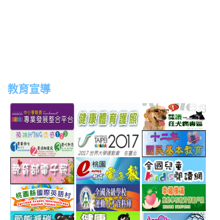
教育宣導
link
link
link
link
to
to
to
to
http://teachernet.moe.edu.tw/MAIN/index.aspx
https://airtw.epa.gov.tw/
http://passport.fitness.org
http
link
link
link
to
to
to
http://www.perdc.ntnu.edu.tw/anti-
http://www.taipei2017.co
http
link
link
link
flu/catalog.php?
to
to
to
MainCatalogID=2
http://epaper.edu.tw/
http://163.30.192.132/
http
link
link
link
sch
to
to
to
http://ev.tyc.edu.tw/
https://athletic.ccu.edu.
http
link
link
link