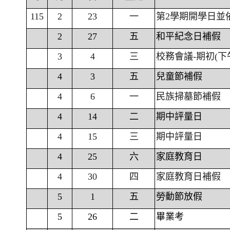
115
2
23
一
第2學期開學日並
2
27
五
和平紀念日補假
3
4
三
校務會議-期初(下
4
3
五
兒童節補假
4
6
一
民族掃墓節補假
4
14
二
期中評量日
4
15
三
期中評量日
4
25
六
家庭教育日
4
30
四
家庭教育日補假
5
1
五
勞動節放假
5
26
二
畢業考