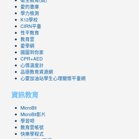
衛生教育(高)
愛的書庫
學力檢測
K12學校
CIRN平臺
性平教育
教育雲
愛學網
國圖到你家
CPR+AED
心情溫度計
品德教育資源網
心靈加油站學生心理關懷平臺網
資訊教育
MicroBit
MicroBit影片
學習吧
教育雲帳號
快樂學程式