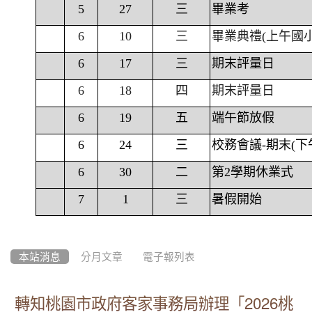
5
27
三
畢業考
6
10
三
畢業典禮(上午國
6
17
三
期末評量日
6
18
四
期末評量日
6
19
五
端午節放假
6
24
三
校務會議-期末(下
6
30
二
第2學期休業式
7
1
三
暑假開始
本站消息
分月文章
電子報列表
轉知桃園市政府客家事務局辦理「2026桃