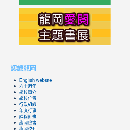
link
to
https://s
link
link
to
to
認識龍岡
https://sites.google.com/lges.t
https://sites.google.com/lges.t
English website
六十週年
學校簡介
學校位置
行政組織
年度行事
課程計畫
龍岡臉書
龍岡校刊