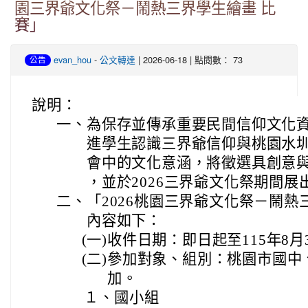
園三界爺文化祭－鬧熱三界學生繪畫 比
賽」
-
| 2026-06-18 | 點閱數： 73
evan_hou
公文轉達
公告
說明：
一、
為保存並傳承重要民間信仰文化
進學生認識三界爺信仰與桃園水
會中的文化意涵，將徵選具創意
，並於2026三界爺文化祭期間展
二、
「2026桃園三界爺文化祭－鬧
內容如下：
(一)
收件日期：即日起至115年8月
(二)
參加對象、組別：桃園市國中
加。
１、
國小組