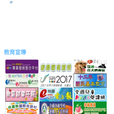
df
教育宣導
link
link
link
link
to
to
to
to
http://teachernet.moe.edu.tw/MAIN/index.aspx
https://airtw.epa.gov.tw/
http://passport.fitness.org
http
link
link
link
to
to
to
http://www.perdc.ntnu.edu.tw/anti-
http://www.taipei2017.co
http
link
link
link
flu/catalog.php?
to
to
to
MainCatalogID=2
http://epaper.edu.tw/
http://163.30.192.132/
http
link
link
link
sch
to
to
to