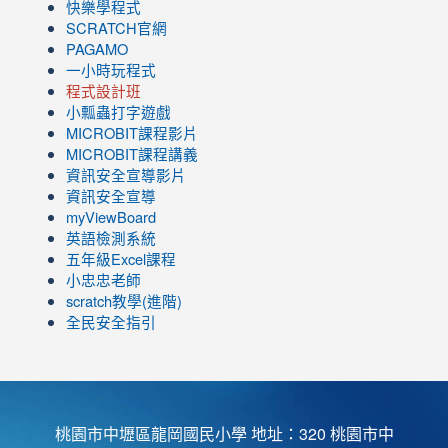
快樂學程式
SCRATCH官網
PAGAMO
一小時玩程式
程式設計班
小瓢蟲打字遊戲
link
MICROBIT課程
影片
to
link
MICROBIT課程講義
https://www.youtube.com/channel/UC8LghzcV5-
to
資訊安全宣導影片
ZBGmXwlbUndNA/videos?
https://www.youtube.com/channel/UC8LghzcV5-
資訊安全宣導
view=0&sort=dd&shelf_id=0
ZBGmXwlbUndNA/videos?
myViewBoard
view=0&sort=dd&shelf_id=0
英語檢測系統
五年級Excel課程
小忠忠老師
scratch教學(進階)
全民安全指引
桃園市中壢區龍岡國民小學 地址：320 桃園市中