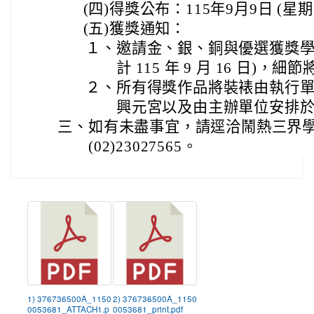
(四)
得獎公布：115年9月9日 (星期
(五)
獲獎通知：
１、
邀請金、銀、銅與優選獲獎學
計 115 年 9 月 16 日)
２、
所有得獎作品將裝裱由執行
興元宮以及由主辦單位安排
三、
如有未盡事宜，請逕洽鬧熱三界
(02)23027565。
1) 376736500A_1150
2) 376736500A_1150
0053681_ATTACH1.p
0053681_print.pdf