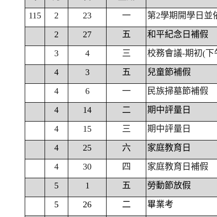
115
2
23
一
第2學期開學日並
2
27
五
和平紀念日補假
3
4
三
校務會議-期初(下
4
3
五
兒童節補假
4
6
一
民族掃墓節補假
4
14
二
期中評量日
4
15
三
期中評量日
4
25
六
家庭教育日
4
30
四
家庭教育日補假
5
1
五
勞動節放假
5
26
二
畢業考