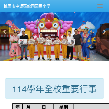
Toggl
桃園市中壢區龍岡國民小學
navig
:::
114學年全校重要行事
年
月
日
星期