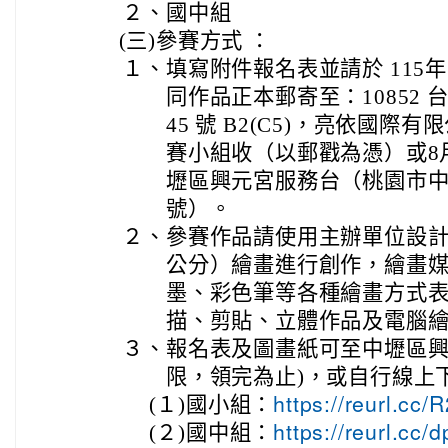
２、
國中組
(三)
參賽方式 ：
１、
填寫附件報名表並請於 115年
同作品正本郵寄至：10852 
45 號 B2(C5)，亮依國
賽小組收（以郵戳為憑）或8
壢區興元宮服務台（桃園市中壢
號）。
２、
參賽作品請使用主辦單位設計的 A
公分）繪畫進行創作，繪畫
墨、彩色筆等各種繪畫方式
描、剪貼、立體作品及電腦
３、
報名表及圖畫紙可至中壢區興
限，領完為止)，或自行線上
(１)
國小組：
https://reurl.cc
(２)
國中組：
https://reurl.cc