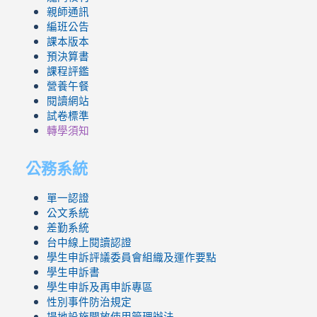
親師通訊
編班公告
課本版本
預決算書
課程評鑑
營養午餐
閱讀網站
試卷標準
轉學須知
公務系統
單一認證
公文系統
差勤系統
台中線上閱讀認證
學生申訴評議委員會組織及運作要點
學生申訴書
學生申訴及再申訴專區
性別事件防治規定
場地設施開放使用管理辦法