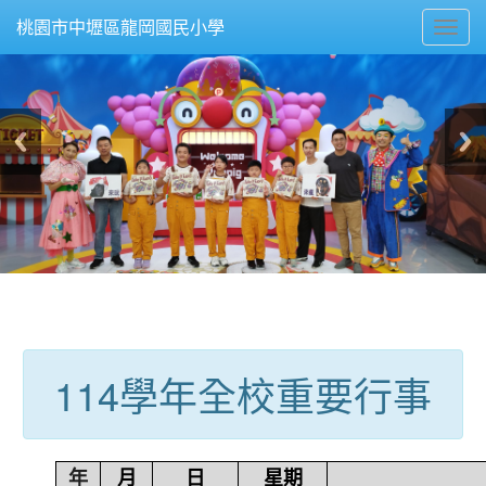
Toggl
桃園市中壢區龍岡國民小學
navig
:::
114學年全校重要行事
年
月
日
星期