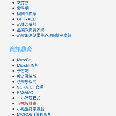
教育雲
愛學網
國圖到你家
CPR+AED
心情溫度計
品德教育資源網
心靈加油站學生心理關懷平臺網
資訊教育
MicroBit
MicroBit影片
學習吧
教育雲帳號
快樂學程式
SCRATCH官網
PAGAMO
一小時玩程式
程式設計班
小瓢蟲打字遊戲
link
MICROBIT課程
影片