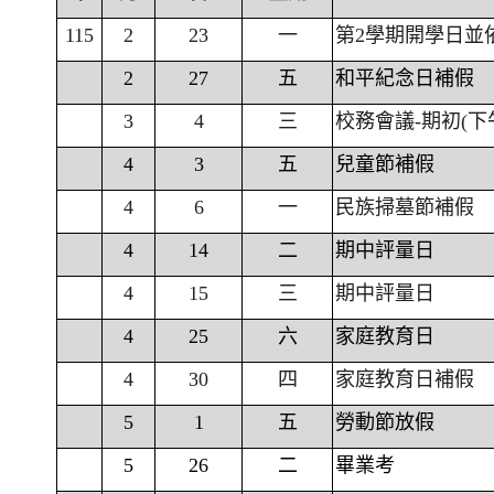
115
2
23
一
第2學期開學日並
2
27
五
和平紀念日補假
3
4
三
校務會議-期初(下
4
3
五
兒童節補假
4
6
一
民族掃墓節補假
4
14
二
期中評量日
4
15
三
期中評量日
4
25
六
家庭教育日
4
30
四
家庭教育日補假
5
1
五
勞動節放假
5
26
二
畢業考