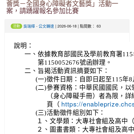
薈獎－全國身心障礙者文藝獎」活動一
案，請踴躍報名參加比賽
-
| 2026-06-18 | 點閱數： 63
吳瑞樺
公文轉達
活動
說明：
一、
依據教育部國民及學前教育署115
第1150052676號函辦理。
二、
旨揭活動資訊摘要如下：
(一)
徵件日期：自即日起至115年8
(二)
參賽資格：中華民國國民，以
（身心障礙手冊）者為限，詳
頁（
https://enableprize.chc
(三)
活動徵件組別如下：
１、
文學類：大專社會組及高中
２、
圖畫書類：大專社會組及高