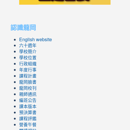
link
link
to
to
認識龍岡
https://sites.google.com/lges.t
https://sites.google.com/lges.t
English website
六十週年
學校簡介
學校位置
行政組織
年度行事
課程計畫
龍岡臉書
龍岡校刊
親師通訊
編班公告
課本版本
預決算書
課程評鑑
營養午餐