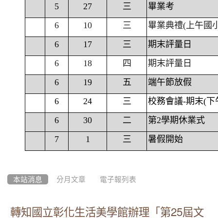
5
27
三
畢業考
6
10
三
畢業典禮(上午國
6
17
三
期末評量日
6
18
四
期末評量日
6
19
五
端午節放假
6
24
三
校務會議-期末(下
6
30
二
第2學期休業式
7
1
三
暑假開始
本站消息
分月文章
電子報列表
轉知國立彰化生活美學館辦理「第25屆文