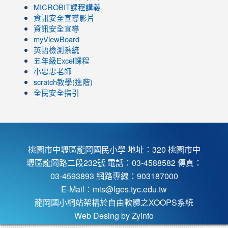
to
link
MICROBIT課程講義
https://www.youtube.com/channel/UC8LghzcV5-
to
資訊安全宣導影片
ZBGmXwlbUndNA/videos?
https://www.youtube.com/channel/UC8LghzcV5-
資訊安全宣導
view=0&sort=dd&shelf_id=0
ZBGmXwlbUndNA/videos?
myViewBoard
view=0&sort=dd&shelf_id=0
英語檢測系統
五年級Excel課程
小忠忠老師
scratch教學(進階)
全民安全指引
桃園市中壢區龍岡國民小學 地址：320 桃園市中
壢區龍岡路二段232號 電話：03-4588582 傳真：
03-4593893 網路專線：903187000
E-Mail：
mis@lges.tyc.edu.tw
龍岡國小網站架構於自由軟體之XOOPS系統
Web Desing by
Zyinfo