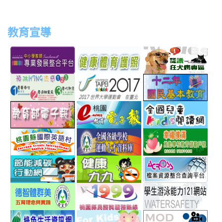
教育宣導
link
link
link
link
to
to
to
to
http://teachernet.moe.edu.tw/MAIN/index.aspx
https://airtw.epa.gov.tw/
http://passport.fitness.org
http
link
link
link
to
to
to
http://www.perdc.ntnu.edu.tw/anti-
http://www.taipei2017.co
http
link
link
link
flu/catalog.php?
to
to
to
MainCatalogID=2
http://epaper.edu.tw/
http://163.30.192.132/
http
link
link
link
sch
to
to
to
http://ev.tyc.edu.tw/
https://athletic.ccu.edu.
http
link
link
link
scho
to
to
to
http://ecolife.epa.gov.tw/cooler/default.aspx
http://health99.doh.gov.t
http
link
link
link
to
to
to
http://arteducation.sce.ntnu.edu.tw/fullfive/ind
http://www.tycg.gov.tw/m
http
link
link
link