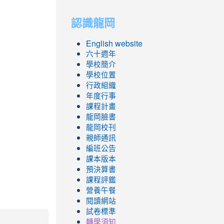
to
to
認識龍岡
https://sites.googl
https://sites.googl
English website
六十週年
學校簡介
學校位置
行政組織
年度行事
課程計畫
龍岡臉書
龍岡校刊
親師通訊
編班公告
課本版本
預決算書
課程評鑑
營養午餐
閱讀網站
試卷標準
轉學須知