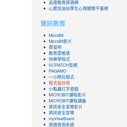
品德教育資源網
心靈加油站學生心理關懷平臺網
資訊教育
MicroBit
MicroBit影片
學習吧
教育雲帳號
快樂學程式
SCRATCH官網
PAGAMO
一小時玩程式
程式設計班
小瓢蟲打字遊戲
link
MICROBIT課程
影片
to
link
MICROBIT課程講義
https://www.youtube.com/channel/UC8Lgh
to
資訊安全宣導影片
ZBGmXwlbUndNA/videos?
https://www.youtube.com/channel/UC8Lgh
資訊安全宣導
view=0&sort=dd&shelf_id=0
ZBGmXwlbUndNA/videos?
myViewBoard
view=0&sort=dd&shelf_id=0
英語檢測系統