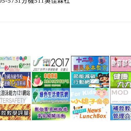
5-5731分機511吳佳霖社
link
link
link
to
to
to
.tw/
://www.cdc.gov.tw/rabies
http://www.perdc.ntnu.edu.tw/anti-
http://www.taipei2017.com.tw/
http://12bas
link
link
link
flu/catalog.php?
to
to
to
MainCatalogID=2
p/national_lib/pub/index_page.jsp?
//ev.tyc.edu.tw/
https://athletic.ccu.edu.tw/Excellent/Homepage/index
https://www.edusave.edu.tw/sch
http://ecoli
link
link
link
school_sn=864
to
to
to
nu.edu.tw/fullfive/index.php?
://www.tycg.gov.tw/main/change_url.aspx?
http://www.sports.url.tw/
http://greenliving.epa.gov.tw/gree
http://kids.t
link
link
link
link
w=frontpage&Itemid=1
240
life/index.aspx
to
to
to
to
//cissnet.edu.tw/safely/
http://exam.tcte.edu.tw/teac/
https://isafe.moe.edu.tw/event/
https://airtw.epa.gov.tw/
https://www
lunchbox/