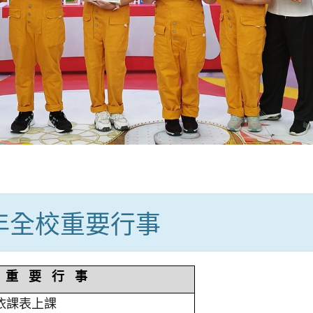
學年全校重要行事
重 要 行 事
依課表上課