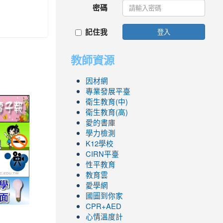
密碼
記住我
登入
教師資源
因材網
專業發展平臺
link
衛生教育(中)
衛生教育(高)
to
愛的書庫
ic.edu.tw/
http://epaper.edu.tw/
link
學力檢測
to
K12學校
.php
ool/school_index.aspx?
fe.epa.gov.tw/cooler/default.aspx
http://health99.doh.gov.tw/box2/smokefreelife/Default.aspx
CIRN平臺
link
性平教育
to
教育雲
nlife/green-
yc.edu.tw/
http://mod.tyc.edu.tw/
link
link
link
link
link
愛學網
to
to
to
to
to
國圖到你家
CPR+AED
.icrt.com.tw/app/news-
https://exam.tcte.edu.tw/tbt_html/
https://reurl.cc/GmMWYG
https://reurl.cc/pgQORQ
https://airtw.epa.gov.tw/
https://168.motc.gov.tw/theme/safemonth/
心情溫度計