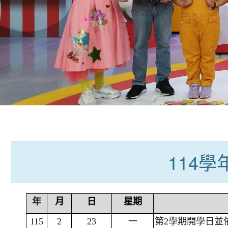
:::
114
年
月
日
星期
115
2
23
一
第2學期開學日並