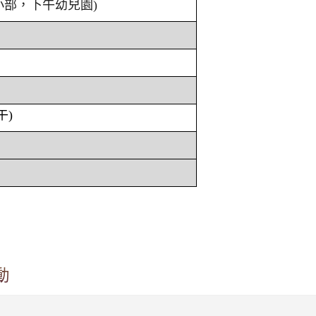
小部，下午幼兒園)
午)
動