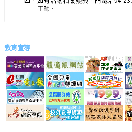
四、
如有活動相關疑義，請電洽04-230
工師。
教育宣導
link
link
link
link
to
to
to
to
http://teachernet.moe.edu.tw/MAIN/index.aspx
https://airtw.epa.gov.tw/
http://passport.fitness.org
http
link
link
link
to
to
to
http://163.30.192.132/
http://read.moe.edu.tw/js
http:
link
link
link
schno=000000
to
to
to
http://across.archives.gov.tw/
http://arteducation.sce.nt
http
link
link
link
option=com_content&vie
sn=
to
to
to
http://elearning.hakka.gov.tw/
http://163.30.74.32/
http: