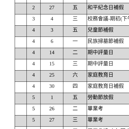
2
27
五
和平紀念日補假
3
4
三
校務會議-期初(下
4
3
五
兒童節補假
4
6
一
民族掃墓節補假
4
14
二
期中評量日
4
15
三
期中評量日
4
25
六
家庭教育日
4
30
四
家庭教育日補假
5
1
五
勞動節放假
5
26
二
畢業考
5
27
三
畢業考