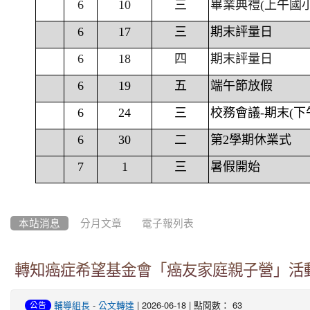
6
10
三
畢業典禮(上午國
6
17
三
期末評量日
6
18
四
期末評量日
6
19
五
端午節放假
6
24
三
校務會議-期末(下
6
30
二
第2學期休業式
7
1
三
暑假開始
本站消息
分月文章
電子報列表
轉知癌症希望基金會「癌友家庭親子營」活
-
| 2026-06-18 | 點閱數： 63
輔導組長
公文轉達
公告