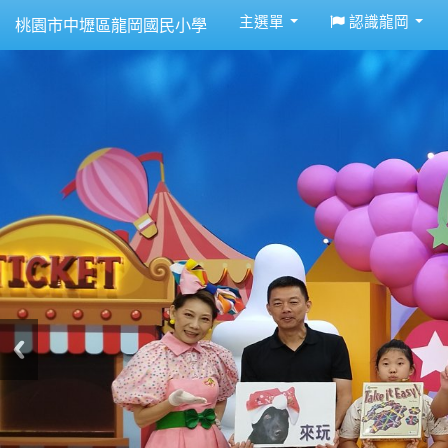
:::
主選單
認識龍岡
桃園市中壢區龍岡國民小學