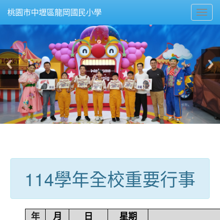
Toggl
桃園市中壢區龍岡國民小學
navig
:::
114學年全校重要行事
年
月
日
星期