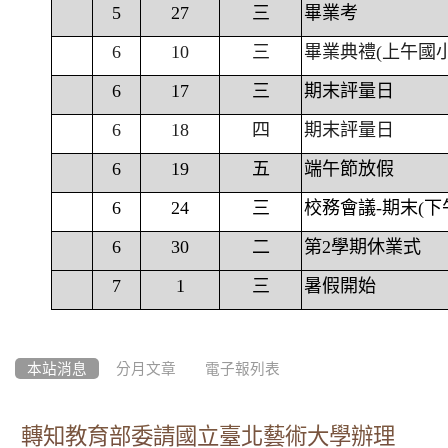
5
27
三
畢業考
6
10
三
畢業典禮(上午國
6
17
三
期末評量日
6
18
四
期末評量日
6
19
五
端午節放假
6
24
三
校務會議-期末(下
6
30
二
第2學期休業式
7
1
三
暑假開始
本站消息
分月文章
電子報列表
轉知教育部委請國立臺北藝術大學辦理