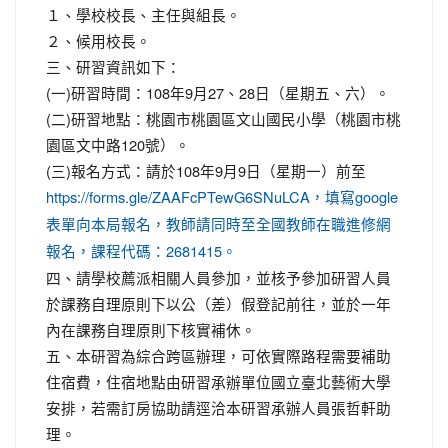
１、學校校長、主任與組長。
２、候用校長。
三、研習資訊如下：
(一)研習時間：108年9月27、28日（星期五、六）。
(二)研習地點：桃園市桃園區文山國民小學（桃園市桃
園區文中路120號）。
(三)報名方式：請於108年9月9日（星期一）前至
https://forms.gle/ZAAFcPTewG6SNuLCA，填寫google
表單向本局報名，教師請同時至全國教師在職進修網
報名，課程代碼：2681415。
四、請學校薦派相關人員參加，並核予參加研習人員
於課務自理原則下以公（差）假登記前往，並於一年
內在課務自理原則下核實補休。
五、本研習為綜合跨區辦理，可依實際路程需要補助
住宿費，住宿地點由研習承辦單位國立臺北藝術大學
安排，若需訂房協助請逕洽本研習承辦人員張哲軒助
理。