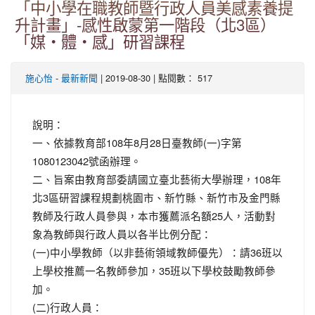
「中小學在職教師暨行政人員美感素養提
升計畫」-感性啟蒙第一階段（北3區）
「媒‧體‧感」研習課程
-
| 2019-08-30 | 點閱數： 517
施心怡
最新新聞
說明：
一、依據教育部108年8月28日臺教師(一)字第
1080123042號函辦理。
二、旨案由教育部委請國立臺北藝術大學辦理，108年
北3區研習課程規劃桃園市、新竹縣、新竹市及金門縣
教師及行政人員參與，本市獲薦派名額25人，活動對
象為教師與行政人員以各半比例分配：
(一)中小學教師（以非藝術領域教師優先）：請36班以
上學校推薦一名教師參加，35班以下學校鼓勵教師參
加。
(二)行政人員：