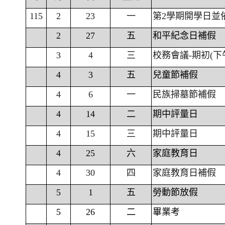
115
2
23
一
第2學期開學日並
2
27
五
和平紀念日補假
3
4
三
校務會議-期初(下
4
3
五
兒童節補假
4
6
一
民族掃墓節補假
4
14
二
期中評量日
4
15
三
期中評量日
4
25
六
家庭教育日
4
30
四
家庭教育日補假
5
1
五
勞動節放假
5
26
二
畢業考