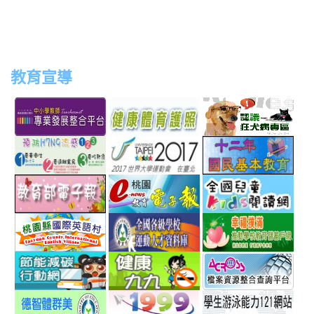
教育宣導
link
link
link
link
to
to
to
to
http://teachernet.moe.edu.tw/MAIN/index.aspx
https://airtw.epa.gov.tw/
http://passport.fitness.org
http
link
link
link
to
to
to
http://www.perdc.ntnu.edu.tw/anti-
http://www.taipei2017.co
http
link
link
link
flu/catalog.php?
to
to
to
MainCatalogID=2
http://epaper.edu.tw/
http://163.30.192.132/
http
link
link
link
sch
to
to
to
http://ev.tyc.edu.tw/
https://athletic.ccu.edu.
http
link
link
link
scho
to
to
to
http://ecolife.epa.gov.tw/cooler/default.aspx
http://health99.doh.gov.t
http
link
link
link