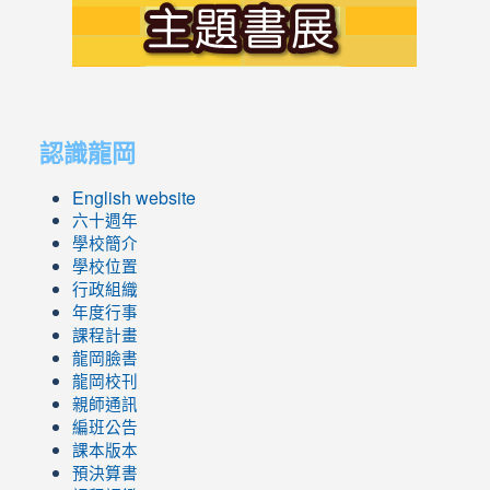
link
link
to
to
認識龍岡
https://sites.google.com/lges.t
https://sites.google.com/lges.t
English website
六十週年
學校簡介
學校位置
行政組織
年度行事
課程計畫
龍岡臉書
龍岡校刊
親師通訊
編班公告
課本版本
預決算書