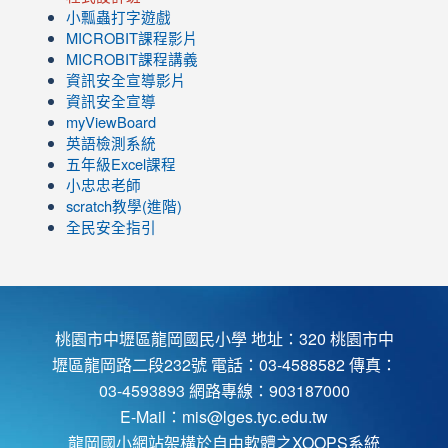
小瓢蟲打字遊戲
link
MICROBIT課程
影片
to
link
MICROBIT課程講義
https://www.youtube.com/channel/UC8LghzcV5-
to
資訊安全宣導影片
ZBGmXwlbUndNA/videos?
https://www.youtube.com/channel/UC8LghzcV5-
資訊安全宣導
view=0&sort=dd&shelf_id=0
ZBGmXwlbUndNA/videos?
myViewBoard
view=0&sort=dd&shelf_id=0
英語檢測系統
五年級Excel課程
小忠忠老師
scratch教學(進階)
全民安全指引
桃園市中壢區龍岡國民小學 地址：320 桃園市中
壢區龍岡路二段232號 電話：03-4588582 傳真：
03-4593893 網路專線：903187000
E-Mail：
mis@lges.tyc.edu.tw
龍岡國小網站架構於自由軟體之XOOPS系統