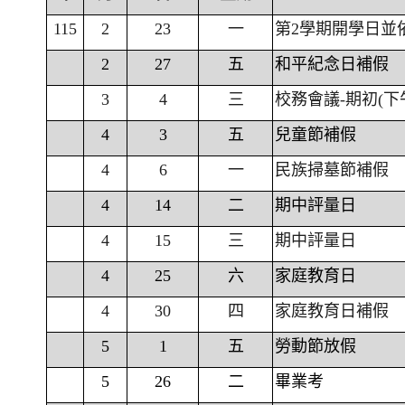
115
2
23
一
第2學期開學日並
2
27
五
和平紀念日補假
3
4
三
校務會議-期初(下
4
3
五
兒童節補假
4
6
一
民族掃墓節補假
4
14
二
期中評量日
4
15
三
期中評量日
4
25
六
家庭教育日
4
30
四
家庭教育日補假
5
1
五
勞動節放假
5
26
二
畢業考