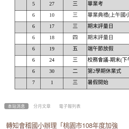
5
27
三
畢業考
6
10
三
畢業典禮(上午國
6
17
三
期末評量日
6
18
四
期末評量日
6
19
五
端午節放假
6
24
三
校務會議-期末(下
6
30
二
第2學期休業式
7
1
三
暑假開始
本站消息
分月文章
電子報列表
轉知會稽國小辦理「桃園市108年度加強