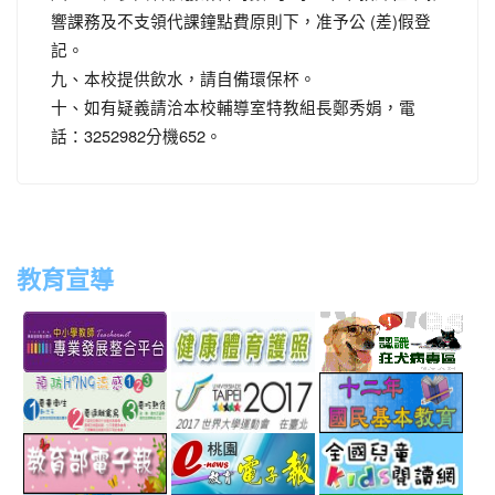
響課務及不支領代課鐘點費原則下，准予公 (差)假登
記。
九、本校提供飲水，請自備環保杯。
十、如有疑義請洽本校輔導室特教組長鄭秀娟，電
話：3252982分機652。
教育宣導
link
link
link
link
to
to
to
to
http://teachernet.moe.edu.tw/MAIN/index.aspx
https://airtw.epa.gov.tw/
http://passport.fitness.org
http
link
link
link
to
to
to
http://www.perdc.ntnu.edu.tw/anti-
http://www.taipei2017.co
http
link
link
link
flu/catalog.php?
to
to
to