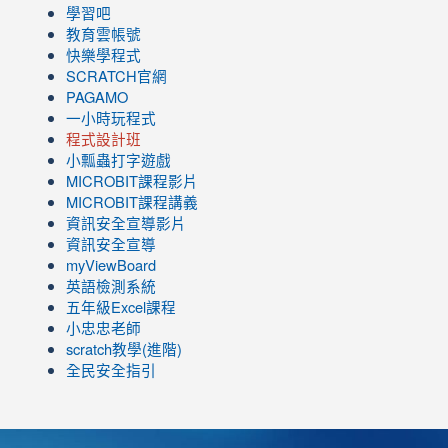
學習吧
教育雲帳號
快樂學程式
SCRATCH官網
PAGAMO
一小時玩程式
程式設計班
小瓢蟲打字遊戲
link
MICROBIT課程
影片
to
link
MICROBIT課程講義
https://www.youtube.com/channel/UC8LghzcV5-
to
資訊安全宣導影片
ZBGmXwlbUndNA/videos?
https://www.youtube.com/channel/UC8LghzcV5-
資訊安全宣導
view=0&sort=dd&shelf_id=0
ZBGmXwlbUndNA/videos?
myViewBoard
view=0&sort=dd&shelf_id=0
英語檢測系統
五年級Excel課程
小忠忠老師
scratch教學(進階)
全民安全指引