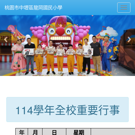
Toggl
桃園市中壢區龍岡國民小學
navig
:::
114學年全校重要行事
年
月
日
星期