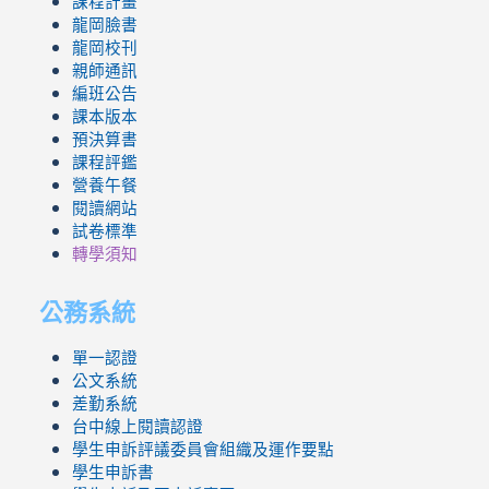
課程計畫
龍岡臉書
龍岡校刊
親師通訊
編班公告
課本版本
預決算書
課程評鑑
營養午餐
閱讀網站
試卷標準
轉學須知
公務系統
單一認證
公文系統
差勤系統
台中線上閱讀認證
學生申訴評議委員會組織及運作要點
學生申訴書