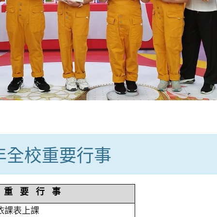
學年全校重要行事
重 要 行 事
依課表上課