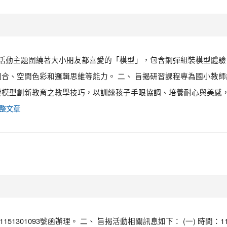
，活動主題圍繞著大小朋友都喜愛的「模型」，包含鋼彈組裝模型體驗
合、空間色彩和邏輯思維等能力。 二、 旨揭研習課程專為國小教師
授模型創新教育之教學技巧，以訓練孩子手眼協調、培養耐心與美感
整文章
」
51301093號函辦理。 二、 旨揭活動相關訊息如下： (一) 時間：11