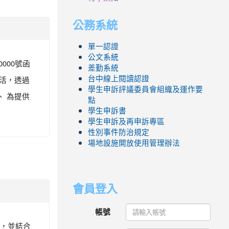
公務系統
單一認證
公文系統
000號函
差勤系統
活，透過
台中線上閱讀認證
學生申訴評議委員會組織及運作要
 為提供
點
學生申訴書
學生申訴及再申訴專區
性別事件防治規定
場地設施開放使用管理辦法
會員登入
帳號
態，並結合