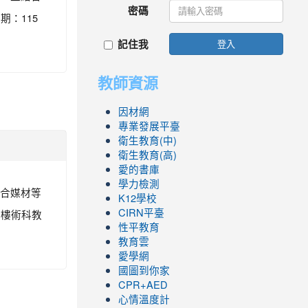
密碼
期：115
記住我
登入
教師資源
因材網
專業發展平臺
衛生教育(中)
衛生教育(高)
愛的書庫
學力檢測
綜合媒材等
K12學校
五樓術科教
CIRN平臺
性平教育
教育雲
愛學網
國圖到你家
CPR+AED
心情溫度計