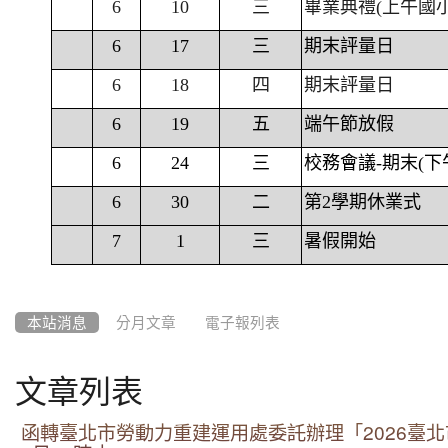
6
10
三
畢業典禮(上午國
6
17
三
期末評量日
6
18
四
期末評量日
6
19
五
端午節放假
6
24
三
校務會議-期末(下
6
30
二
第2學期休業式
7
1
三
暑假開始
本站消息
分月文章
電子報列表
文章列表
函轉臺北市勞動力重建運用處委託辦理「2026臺