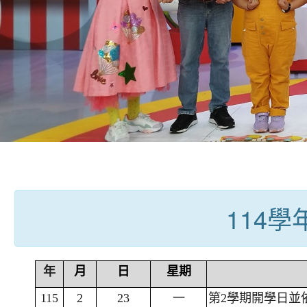
:::
114
年
月
日
星期
115
2
23
一
第2學期開學日並