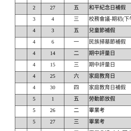
2
27
五
和平紀念日補假
3
4
三
校務會議-期初(下
4
3
五
兒童節補假
4
6
一
民族掃墓節補假
4
14
二
期中評量日
4
15
三
期中評量日
4
25
六
家庭教育日
4
30
四
家庭教育日補假
5
1
五
勞動節放假
5
26
二
畢業考
5
27
三
畢業考