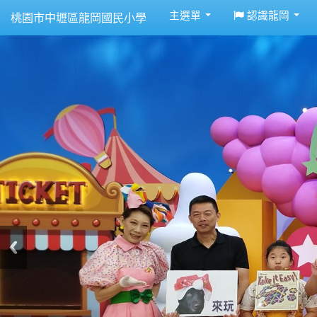
:::
主選單
認識龍岡
桃園市中壢區龍岡國民小學