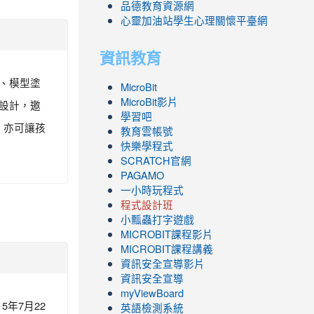
品德教育資源網
心靈加油站學生心理關懷平臺網
資訊教育
、模型塗
MicroBit
MicroBit影片
設計，邀
學習吧
，亦可讓孩
教育雲帳號
快樂學程式
SCRATCH官網
PAGAMO
一小時玩程式
程式設計班
小瓢蟲打字遊戲
link
MICROBIT課程
影片
to
link
MICROBIT課程講義
https://www.youtube.com/channel/UC8Lgh
to
資訊安全宣導影片
ZBGmXwlbUndNA/videos?
https://www.youtube.com/channel/UC8Lgh
資訊安全宣導
view=0&sort=dd&shelf_id=0
ZBGmXwlbUndNA/videos?
myViewBoard
5年7月22
view=0&sort=dd&shelf_id=0
英語檢測系統