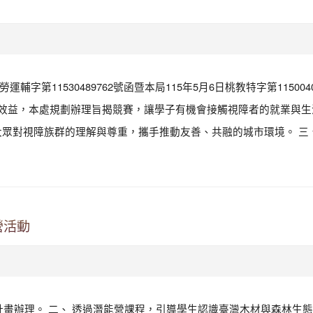
字第11530489762號函暨本局115年5月6日桃教特字第1150040
銷效益，本處規劃辦理旨揭競賽，讓學子有機會接觸視障者的就業與生
眾對視障族群的理解與尊重，攜手推動友善、共融的城市環境。 三、
營活動
施計畫辦理。 二、 透過潛能營課程，引導學生認識臺灣木材與森林生