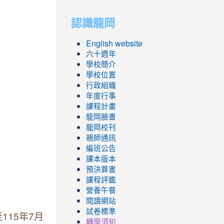
to
to
認識龍岡
https://sites.googl
https://sites.googl
English website
六十週年
學校簡介
學校位置
行政組織
年度行事
課程計畫
龍岡臉書
龍岡校刊
親師通訊
編班公告
課本版本
預決算書
課程評鑑
營養午餐
閱讀網站
試卷標準
15年7月
轉學須知