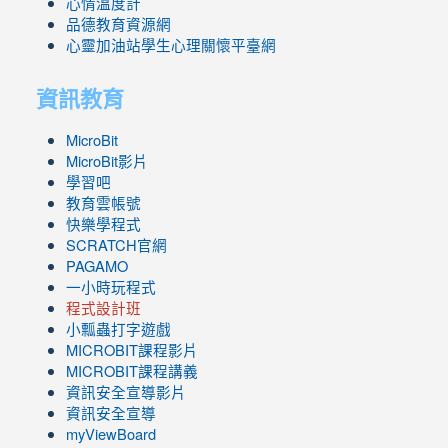
心情溫度計
品德教育資源網
心靈加油站學生心理關懷平臺網
資訊教育
MicroBit
MicroBit影片
學習吧
教育雲帳號
快樂學程式
SCRATCH官網
PAGAMO
一小時玩程式
程式設計班
小瓢蟲打字遊戲
link
MICROBIT課程
影片
to
link
MICROBIT課程講義
https://www.youtube.com/channel/UC8LghzcV5-
to
資訊安全宣導影片
ZBGmXwlbUndNA/videos?
https://www.youtube.com/channel/UC8LghzcV5-
資訊安全宣導
view=0&sort=dd&shelf_id=0
ZBGmXwlbUndNA/videos?
myViewBoard