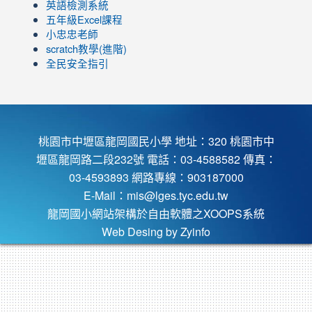
view=0&sort=dd&shelf_id=0
英語檢測系統
五年級Excel課程
小忠忠老師
scratch教學(進階)
全民安全指引
桃園市中壢區龍岡國民小學 地址：320 桃園市中
壢區龍岡路二段232號 電話：03-4588582 傳真：
03-4593893 網路專線：903187000
E-Mail：
mis@lges.tyc.edu.tw
龍岡國小網站架構於自由軟體之XOOPS系統
Web Desing by
Zyinfo