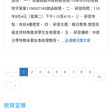
說明： 一、 依據桃園市政府教育局115年5月4日桃教
特字第第1150037163號函辦理。 二、 研習時間：115
年8月4日（星期二）下午1:10至4:10。 三、 研習地
點：本校4樓禮堂。 四、 研習主題：融合教育-營造班
級支持特殊需求學生友善環境。 五、 研習講師：中原
大學特教系鄭友泰助理教授。 ...
觀看完整文章
(current)
«
‹
1
2
3
4
5
6
7
8
9
10
›
»
教育宣導