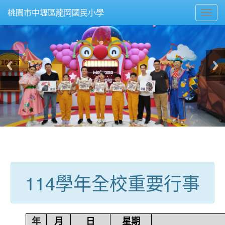
Toggl
桃園市中壢區龍岡國民小學
navig
:::
114學年全校重要行事
年
月
日
星期