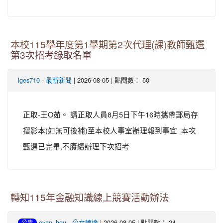
本校115學年度第1學期第2次代理(課)教師甄選
第3次招考錄取名單
-
| 2026-08-05 | 點閱數： 50
lges710
最新新聞
正取-王O茹。 請正取人員8月5日下午16時攜帶郵局存
摺影本(如無可後補)至本校人事室辦理報到事宜 本次
甄選已完畢,不賡續辦理下次招考
轉知115年金融知識線上競賽活動辦法
-
| 2026-08-05 | 點閱數： 24
evan_hou
公文轉達
公告