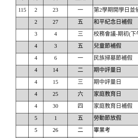
115
2
23
一
第2學期開學日並
2
27
五
和平紀念日補假
3
4
三
校務會議-期初(下
4
3
五
兒童節補假
4
6
一
民族掃墓節補假
4
14
二
期中評量日
4
15
三
期中評量日
4
25
六
家庭教育日
4
30
四
家庭教育日補假
5
1
五
勞動節放假
5
26
二
畢業考