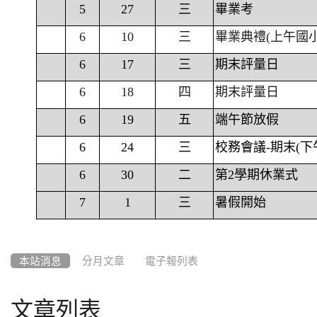
5
27
三
畢業考
6
10
三
畢業典禮(上午國
6
17
三
期末評量日
6
18
四
期末評量日
6
19
五
端午節放假
6
24
三
校務會議-期末(下
6
30
二
第2學期休業式
7
1
三
暑假開始
本站消息
分月文章
電子報列表
文章列表