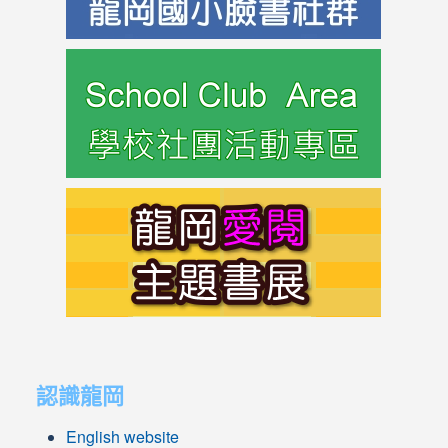
link
to
https://s
link
to
https://s
link
link
to
to
認識龍岡
https://sites.google.com/lges.t
https://sites.google.com/lges.t
English website