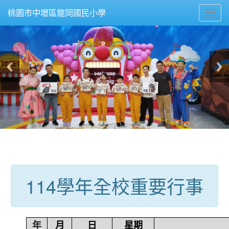
Toggl
桃園市中壢區龍岡國民小學
navig
:::
114學年全校重要行事
年
月
日
星期