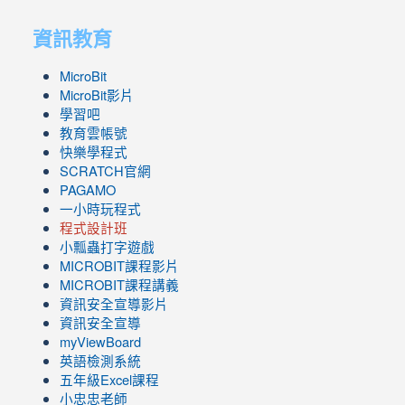
資訊教育
MicroBit
MicroBit影片
學習吧
教育雲帳號
快樂學程式
SCRATCH官網
PAGAMO
一小時玩程式
程式設計班
小瓢蟲打字遊戲
link
MICROBIT課程
影片
to
link
MICROBIT課程講義
https://www.youtube.com/channel/UC8LghzcV5-
to
資訊安全宣導影片
ZBGmXwlbUndNA/videos?
https://www.youtube.com/channel/UC8LghzcV5-
資訊安全宣導
view=0&sort=dd&shelf_id=0
ZBGmXwlbUndNA/videos?
myViewBoard
view=0&sort=dd&shelf_id=0
英語檢測系統
五年級Excel課程
小忠忠老師