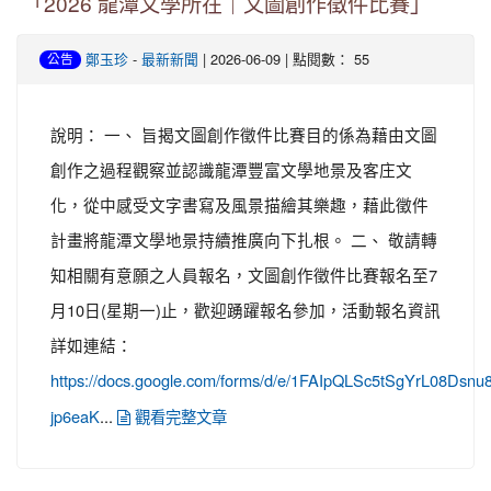
「2026 龍潭文學所在｜文圖創作徵件比賽」
-
| 2026-06-09 | 點閱數： 55
鄭玉珍
最新新聞
公告
說明： 一、 旨揭文圖創作徵件比賽目的係為藉由文圖
創作之過程觀察並認識龍潭豐富文學地景及客庄文
化，從中感受文字書寫及風景描繪其樂趣，藉此徵件
計畫將龍潭文學地景持續推廣向下扎根。 二、 敬請轉
知相關有意願之人員報名，文圖創作徵件比賽報名至7
月10日(星期一)止，歡迎踴躍報名參加，活動報名資訊
詳如連結：
https://docs.google.com/forms/d/e/1FAIpQLSc5tSgYrL08Ds
...
jp6eaK
觀看完整文章