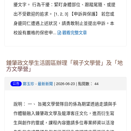
擾文字。 行為干擾：緊盯身體部位、跟蹤尾隨、或提
出不受歡迎的追求。 [1, 2, 3] 【申訴與保護】 若您或
身邊同仁遭遇上述狀況，請勇敢制止並提出申訴。本
校設有嚴格的保密申...
觀看完整文章
鍾肇政文學生活園區辦理「親子文學營」及「地
方文學營」
-
| 2026-06-23 | 點閱數： 44
鄭玉珍
最新新聞
公告
說明： 一、 旨揭文學營隊目的係為期望透過走讀與手
作體驗融入鍾肇政文學及龍潭客庄文化，進而衍生寫
生與創作的靈感，課程內容邀請多位專業師資以活潑