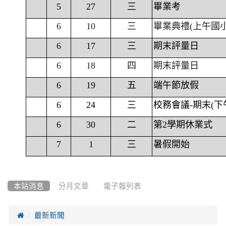
5
27
三
畢業考
6
10
三
畢業典禮(上午國
6
17
三
期末評量日
6
18
四
期末評量日
6
19
五
端午節放假
6
24
三
校務會議-期末(下
6
30
二
第2學期休業式
7
1
三
暑假開始
本站消息
分月文章
電子報列表

最新新聞