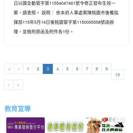
日以國全動管字第11554047461號令修正發布生效一
案，請查照。 說明： 依本府人事處案陳桃園市後備指
揮部115年5月14日後桃園管字第1150005558號函辦
理，並檢附原函及附件各1份。
(current)
«
‹
1
2
3
4
5
6
7
8
9
10
›
»
教育宣導
link
link
link
link
to
to
to
to