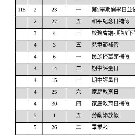
115
2
23
一
第2學期開學日並
2
27
五
和平紀念日補假
3
4
三
校務會議-期初(下
4
3
五
兒童節補假
4
6
一
民族掃墓節補假
4
14
二
期中評量日
4
15
三
期中評量日
4
25
六
家庭教育日
4
30
四
家庭教育日補假
5
1
五
勞動節放假
5
26
二
畢業考